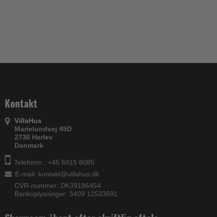
Kontakt
VillaHus
Marielundvej 45D
2730 Herlev
Danmark
Telefonnr.: +45 6915 8085
E-mail
:
kontakt@villahus.dk
CVR-nummer: DK39186454
Bankoplysninger: 3409 12533691