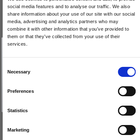
social media features and to analyse our traffic. We also
share information about your use of our site with our social
media, advertising and analytics partners who may
combine it with other information that you’ve provided to
them or that they’ve collected from your use of their
Vind et gavekort
på 1000 kr.
services.
Få inspiration og gode tilbud direkte i din indbakke. Tilmeld dig
nyhedsbrevet og deltag automatisk i lodtrækningen om et
gavekort på 1.000 kr.
Afmeld dig når som helst. Vinderen trækkes den sidste hverdag i måneden.
Møbelknop - Sort messing - Nyholm
Fornavn
C
Necessary
BALL56BK
o
Email
n
s
129,00 DKK
Preferences
e
TILMELD MIG
n
VIS PRODUKT
Nej tak
t
Statistics
S
e
Marketing
l