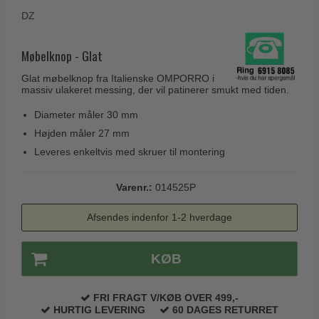
Husnumre
Knud Holscher dørgreb
DZ
Delfin & Hvalros
Brevindkast
Olivari
Gio Ponti LAMA
Ringetryk
Møbelknop - Glat
Turnstyle Designs
Medici dørgreb
Postkasser
Glat møbelknop fra Italienske OMPORRO i
RANDI dørgreb
Svanemøllen træ dørgreb
massiv ulakeret messing, der vil patinerer smukt med tiden.
Dørhængsler
RDS Italienske dørgreb
Weingarden dørgreb
Diameter måler 30 mm
Skruer
Samuel Heath produkter
Højden måler 27 mm
Østerbro træ dørgreb
Knager & Kroge
Leveres enkeltvis med skruer til montering
Sibes Metall
Dørgreb Buster+Punch
Hattehylder
Søe-Jensen & Co.
DND dørgreb
Varenr.:
014525P
Kahytskrog
Valli & Valli dørgreb
Formani dørgreb
Afsendes indenfor 1-2 hverdage
Messing pudsemiddel
YOUNG dørgreb
FSB dørgreb
VONSILD Møbelgreb
KØB
Randi Classic Line
Turnstyle Designs Dørgreb
FRI FRAGT V/KØB OVER 499,-
Paskvilgreb - Terrasse
HURTIG LEVERING
60 DAGES RETURRET