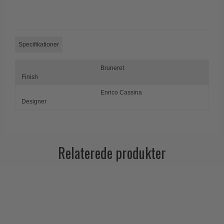
Trædørgreb på Langskilt
Udendørs dørgreb
Specifikationer
Bruneret
Finish
Enrico Cassina
Designer
Relaterede produkter