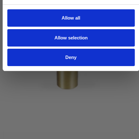
e
c
t
Allow all
i
o
Allow selection
n
Deny