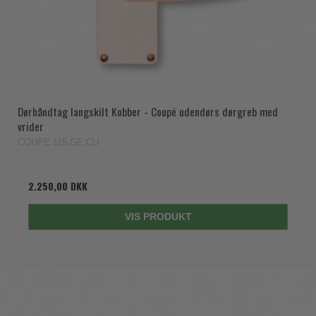
Dørhåndtag langskilt Kobber - Coupé udendørs dørgreb med
vrider
COUPE.115.GE.CU
2.250,00 DKK
VIS PRODUKT