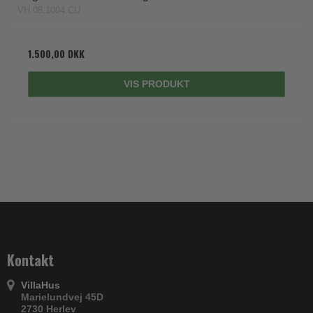
VH.08.1004.CU
1.500,00 DKK
VIS PRODUKT
Kontakt
VillaHus
Marielundvej 45D
2730 Herlev