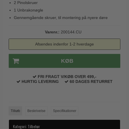
2 Pinolskruer
Trædørgreb på Langskilt
1 Unbrakonøgle
Udendørs dørgreb
Gennemgående skruer, til montering på nyere døre
Varenr.:
200144.CU
Afsendes indenfor 1-2 hverdage
KØB
FRI FRAGT V/KØB OVER 499,-
HURTIG LEVERING
60 DAGES RETURRET
Tilkøb
Beskrivelse
Specifikationer
Kategori:
Tilbehør