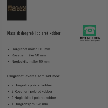
Husnumre
Knud Holscher dørgreb
Delfin & Hvalros
Brevindkast
Olivari
Gio Ponti LAMA
Ringetryk
Turnstyle Designs
Medici dørgreb
Postkasser
RANDI dørgreb
Svanemøllen træ dørgreb
Klassisk dørgreb i poleret kobber
Dørhængsler
RDS Italienske dørgreb
Weingarden dørgreb
Skruer
Samuel Heath produkter
Østerbro træ dørgreb
Dørgrebet måler 110 mm
Knager & Kroge
Sibes Metall
Dørgreb Buster+Punch
Rosetter måler 50 mm
Hattehylder
Søe-Jensen & Co.
Nøgleskilte måler 50 mm
DND dørgreb
Kahytskrog
Valli & Valli dørgreb
Formani dørgreb
Messing pudsemiddel
Dørgrebet leveres som sæt med:
YOUNG dørgreb
FSB dørgreb
VONSILD Møbelgreb
2 Dørgreb i poleret kobber
Randi Classic Line
2 Rosetter i poleret kobber
Turnstyle Designs Dørgreb
2 Nøgleskilte i poleret kobber
Paskvilgreb - Terrasse
1 Dørgrebsjern 8x8 mm