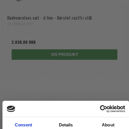
Badeværelses sæt - d line - Børstet rustfri stål
14.7060.02.007
2.830,00 DKK
VIS PRODUKT
Consent
Details
About