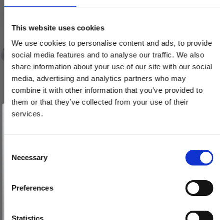
This website uses cookies
We use cookies to personalise content and ads, to provide
social media features and to analyse our traffic. We also
share information about your use of our site with our social
media, advertising and analytics partners who may
combine it with other information that you’ve provided to
them or that they’ve collected from your use of their
Vind et gavekort
på 1000 kr.
services.
Få inspiration og gode tilbud direkte i din indbakke. Tilmeld dig
nyhedsbrevet og deltag automatisk i lodtrækningen om et
gavekort på 1.000 kr.
Afmeld dig når som helst. Vinderen trækkes den sidste hverdag i måneden.
Fornavn
C
Håndklædeholder - Samuel Heath - Krom - LANDMARK PURE -
Necessary
o
800 mm
Email
n
N7655F-B-CP
s
Preferences
e
TILMELD MIG
n
3.660,00 DKK
Nej tak
t
Statistics