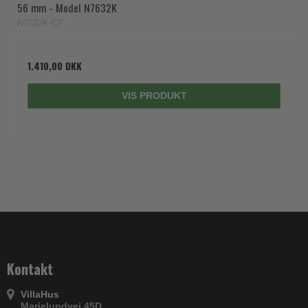
56 mm - Model N7632K
N7632K-CP
1.410,00 DKK
VIS PRODUKT
Kontakt
VillaHus
Marielundvej 45D