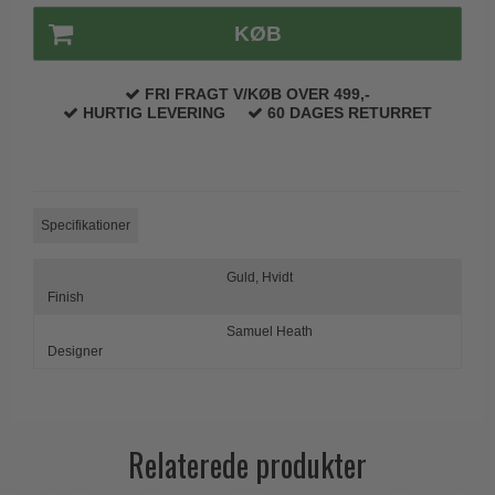
Trædørgreb på Langskilt
KØB
Udendørs dørgreb
FRI FRAGT V/KØB OVER 499,-
HURTIG LEVERING
60 DAGES RETURRET
Specifikationer
Guld,
Hvidt
Finish
Samuel Heath
Designer
Relaterede produkter