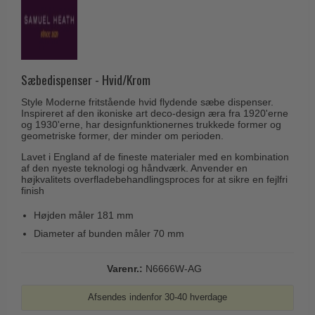
Husnumre
Knud Holscher dørgreb
Delfin & Hvalros
Brevindkast
Olivari
Gio Ponti LAMA
Ringetryk
Turnstyle Designs
Medici dørgreb
Postkasser
Sæbedispenser - Hvid/Krom
RANDI dørgreb
Svanemøllen træ dørgreb
Dørhængsler
Style Moderne fritstående hvid flydende sæbe dispenser.
RDS Italienske dørgreb
Weingarden dørgreb
Inspireret af den ikoniske art deco-design æra fra 1920'erne
Skruer
og 1930'erne, har designfunktionernes trukkede former og
Samuel Heath produkter
geometriske former, der minder om perioden.
Østerbro træ dørgreb
Knager & Kroge
Sibes Metall
Lavet i England af de fineste materialer med en kombination
Dørgreb Buster+Punch
af den nyeste teknologi og håndværk. Anvender en
Hattehylder
Søe-Jensen & Co.
højkvalitets overfladebehandlingsproces for at sikre en fejlfri
DND dørgreb
finish
Kahytskrog
Valli & Valli dørgreb
Formani dørgreb
Højden måler 181 mm
Messing pudsemiddel
YOUNG dørgreb
FSB dørgreb
Diameter af bunden måler 70 mm
VONSILD Møbelgreb
Randi Classic Line
Varenr.:
N6666W-AG
Turnstyle Designs Dørgreb
Afsendes indenfor 30-40 hverdage
Paskvilgreb - Terrasse