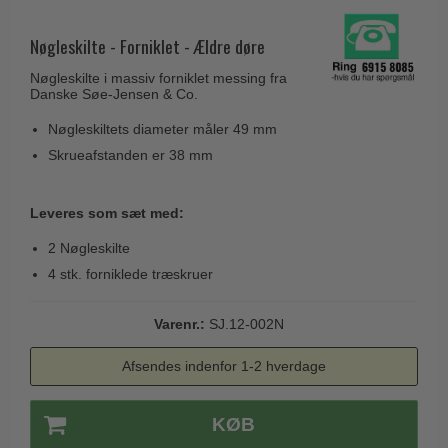
Husnumre
Knud Holscher dørgreb
Delfin & Hvalros
Brevindkast
Nøgleskilte - Forniklet - Ældre døre
Olivari
Gio Ponti LAMA
Ringetryk
Nøgleskilte i massiv forniklet messing fra
Turnstyle Designs
Medici dørgreb
Danske Søe-Jensen & Co.
Postkasser
RANDI dørgreb
Svanemøllen træ dørgreb
Nøgleskiltets diameter måler 49 mm
Dørhængsler
RDS Italienske dørgreb
Skrueafstanden er 38 mm
Weingarden dørgreb
Skruer
Samuel Heath produkter
Østerbro træ dørgreb
Knager & Kroge
Leveres som sæt med:
Sibes Metall
Dørgreb Buster+Punch
Hattehylder
2 Nøgleskilte
Søe-Jensen & Co.
DND dørgreb
4 stk. forniklede træskruer
Kahytskrog
Valli & Valli dørgreb
Formani dørgreb
Messing pudsemiddel
YOUNG dørgreb
Varenr.:
SJ.12-002N
FSB dørgreb
VONSILD Møbelgreb
Randi Classic Line
Afsendes indenfor 1-2 hverdage
Turnstyle Designs Dørgreb
KØB
Paskvilgreb - Terrasse