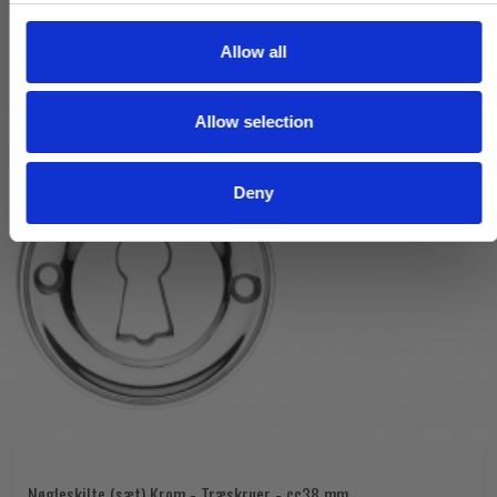
c
t
Allow all
i
o
Allow selection
n
Deny
Nøgleskilte (sæt) Krom - Træskruer - cc38 mm