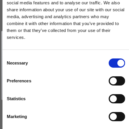
social media features and to analyse our traffic. We also
share information about your use of our site with our social
media, advertising and analytics partners who may
combine it with other information that you’ve provided to
them or that they’ve collected from your use of their
Vind et gavekort
på 1000 kr.
services.
Få inspiration og gode tilbud direkte i din indbakke. Tilmeld dig
nyhedsbrevet og deltag automatisk i lodtrækningen om et
gavekort på 1.000 kr.
Nøgleskilte (sæt) - Nikkel - Gennemgående skruer - cc27mm
Afmeld dig når som helst. Vinderen trækkes den sidste hverdag i måneden.
Fornavn
C
SJ.12-001N
Necessary
o
Email
n
450,00 DKK
s
Preferences
e
TILMELD MIG
VIS PRODUKT
n
Nej tak
t
Statistics
S
e
Marketing
l
e