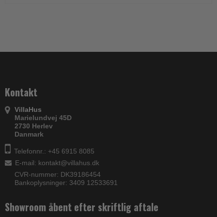
Kontakt
VillaHus
Marielundvej 45D
2730 Herlev
Danmark
Telefonnr.: +45 6915 8085
E-mail
:
kontakt@villahus.dk
CVR-nummer: DK39186454
Bankoplysninger: 3409 12533691
Showroom åbent efter skriftlig aftale