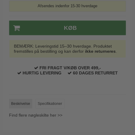
Trædørgreb på Langskilt
Afsendes indenfor 15-30 hverdage
Udendørs dørgreb
KØB
BEMÆRK: Leveringstid 15–30 hverdage. Produktet
fremstilles på bestilling og kan derfor
ikke returneres
.
FRI FRAGT V/KØB OVER 499,-
HURTIG LEVERING
60 DAGES RETURRET
Beskrivelse
Specifikationer
Find flere nøgleskilte her >>