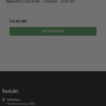
Nøgleskilte (sæt) Krom - Træskruer - cc38 mm
SJ.12-002R
475,00 DKK
VIS PRODUKT
Kontakt
VillaHus
Marielundvej 45D