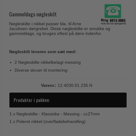
Husnumre
Knud Holscher dørgreb
Delfin & Hvalros
Brevindkast
Gammeldags nøgleskilt
Olivari
Gio Ponti LAMA
Ringetryk
Nøgleskilte i nikkel passer bla. til Arne
Turnstyle Designs
Medici dørgreb
Jacobsen dørgrebet. Disse nøgleskilte er smukke og
Postkasser
gammeldags, og bruges oftest på døre indenfor.
RANDI dørgreb
Svanemøllen træ dørgreb
Dørhængsler
RDS Italienske dørgreb
Weingarden dørgreb
Nøgleskilt leveres som sæt med:
Skruer
Samuel Heath produkter
Østerbro træ dørgreb
2 Nøgleskilte nikkelbelagt messing
Knager & Kroge
Sibes Metall
Dørgreb Buster+Punch
Diverse skruer til montering
Hattehylder
Søe-Jensen & Co.
DND dørgreb
Kahytskrog
Varenr.:
12.4030.01.235.N
Valli & Valli dørgreb
Formani dørgreb
Messing pudsemiddel
YOUNG dørgreb
Produkter i pakken:
FSB dørgreb
VONSILD Møbelgreb
Randi Classic Line
1 x
Nøgleskilte - Klassiske - Messing - cc27mm
Turnstyle Designs Dørgreb
1 x
Poleret nikkel (overfladebehandling)
Paskvilgreb - Terrasse