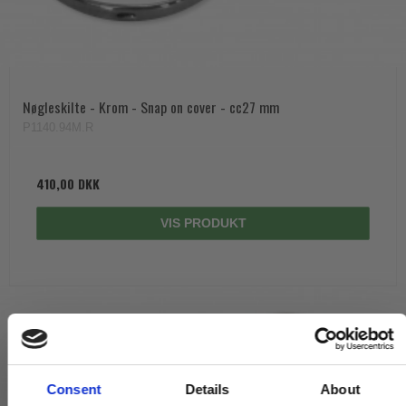
Nøgleskilte - Krom - Snap on cover - cc27 mm
P1140.94M.R
410,00 DKK
VIS PRODUKT
Consent
Details
About