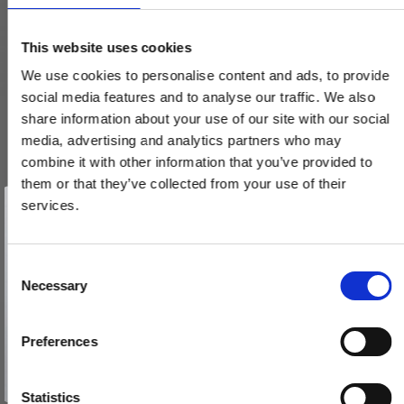
This website uses cookies
We use cookies to personalise content and ads, to provide
social media features and to analyse our traffic. We also
share information about your use of our site with our social
media, advertising and analytics partners who may
combine it with other information that you’ve provided to
them or that they’ve collected from your use of their
Vind et gavekort
på 1000 kr.
services.
Få inspiration og gode tilbud direkte i din indbakke. Tilmeld dig
nyhedsbrevet og deltag automatisk i lodtrækningen om et
gavekort på 1.000 kr.
Afmeld dig når som helst. Vinderen trækkes den sidste hverdag i måneden.
Fornavn
C
Necessary
o
Email
n
s
Nøgleskilte (sæt) Nikkel - Træ skruer - cc38 mm
Preferences
e
TILMELD MIG
SJ.12-004N
n
Nej tak
t
Statistics