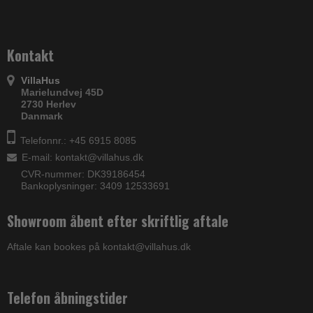
Kontakt
VillaHus
Marielundvej 45D
2730 Herlev
Danmark
Telefonnr.: +45 6915 8085
E-mail
:
kontakt@villahus.dk
CVR-nummer: DK39186454
Bankoplysninger: 3409 12533691
Showroom åbent efter skriftlig aftale
Aftale kan bookes på kontakt@villahus.dk
Telefon åbningstider