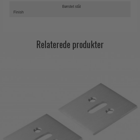
Trædørgreb på Langskilt
Børstet stål
Finish
Udendørs dørgreb
Relaterede produkter