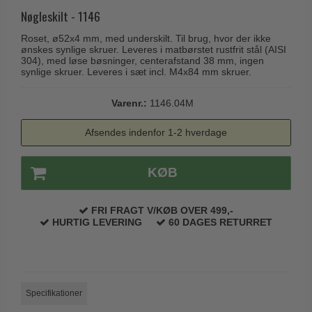
Husnumre
Knud Holscher dørgreb
Nøgleskilt - 1146
Delfin & Hvalros
Brevindkast
Olivari
Roset, ø52x4 mm, med underskilt. Til brug, hvor der ikke
Gio Ponti LAMA
ønskes synlige skruer. Leveres i matbørstet rustfrit stål (AISI
Ringetryk
Turnstyle Designs
304), med løse bøsninger, centerafstand 38 mm, ingen
Medici dørgreb
synlige skruer. Leveres i sæt incl. M4x84 mm skruer.
Postkasser
RANDI dørgreb
Svanemøllen træ dørgreb
Dørhængsler
RDS Italienske dørgreb
Varenr.:
1146.04M
Weingarden dørgreb
Skruer
Samuel Heath produkter
Afsendes indenfor 1-2 hverdage
Østerbro træ dørgreb
Knager & Kroge
Sibes Metall
Dørgreb Buster+Punch
Hattehylder
KØB
Søe-Jensen & Co.
DND dørgreb
Kahytskrog
Valli & Valli dørgreb
Formani dørgreb
FRI FRAGT V/KØB OVER 499,-
Messing pudsemiddel
YOUNG dørgreb
HURTIG LEVERING
60 DAGES RETURRET
FSB dørgreb
VONSILD Møbelgreb
Randi Classic Line
Turnstyle Designs Dørgreb
Specifikationer
Paskvilgreb - Terrasse