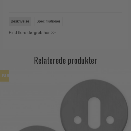
Trædørgreb på Langskilt
Udendørs dørgreb
Beskrivelse
Specifikationer
Find flere dørgreb her >>
Relaterede produkter
ILBUD