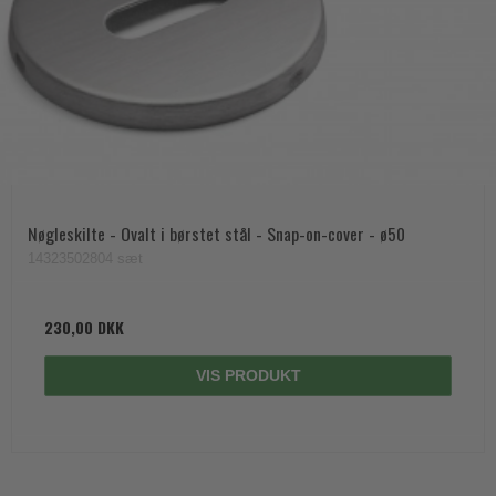
Nøgleskilte - Ovalt i børstet stål - Snap-on-cover - ø50
14323502804 sæt
230,00 DKK
VIS PRODUKT