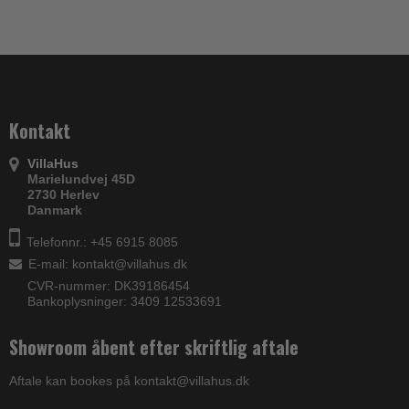
Kontakt
VillaHus
Marielundvej 45D
2730 Herlev
Danmark
Telefonnr.: +45 6915 8085
E-mail
:
kontakt@villahus.dk
CVR-nummer: DK39186454
Bankoplysninger: 3409 12533691
Showroom åbent efter skriftlig aftale
Aftale kan bookes på kontakt@villahus.dk