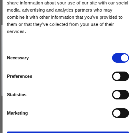
share information about your use of our site with our social
media, advertising and analytics partners who may
combine it with other information that you’ve provided to
them or that they’ve collected from your use of their
Vind et gavekort
på 1000 kr.
services.
Få inspiration og gode tilbud direkte i din indbakke. Tilmeld dig
Randi nøgleskilt SQUARE - Rustfrit stål - Friis & Moltke
nyhedsbrevet og deltag automatisk i lodtrækningen om et
gavekort på 1.000 kr.
Afmeld dig når som helst. Vinderen trækkes den sidste hverdag i måneden.
1110.04.F
Fornavn
C
Necessary
o
Email
320,00 DKK
n
s
Preferences
VIS PRODUKT
e
TILMELD MIG
n
Nej tak
t
Statistics
S
e
Marketing
l
e
c