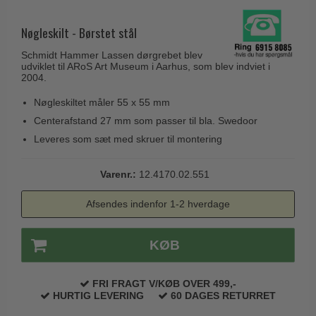
Husnumre
Knud Holscher dørgreb
Delfin & Hvalros
Brevindkast
Nøgleskilt - Børstet stål
Olivari
Gio Ponti LAMA
Ringetryk
Schmidt Hammer Lassen dørgrebet blev
Turnstyle Designs
Medici dørgreb
udviklet til ARoS Art Museum i Aarhus, som blev indviet i
Postkasser
2004.
RANDI dørgreb
Svanemøllen træ dørgreb
Dørhængsler
Nøgleskiltet måler 55 x 55 mm
RDS Italienske dørgreb
Weingarden dørgreb
Centerafstand 27 mm som passer til bla. Swedoor
Skruer
Samuel Heath produkter
Østerbro træ dørgreb
Leveres som sæt med skruer til montering
Knager & Kroge
Sibes Metall
Dørgreb Buster+Punch
Hattehylder
Varenr.:
12.4170.02.551
Søe-Jensen & Co.
DND dørgreb
Kahytskrog
Valli & Valli dørgreb
Afsendes indenfor 1-2 hverdage
Formani dørgreb
Messing pudsemiddel
YOUNG dørgreb
FSB dørgreb
KØB
VONSILD Møbelgreb
Randi Classic Line
Turnstyle Designs Dørgreb
FRI FRAGT V/KØB OVER 499,-
HURTIG LEVERING
60 DAGES RETURRET
Paskvilgreb - Terrasse