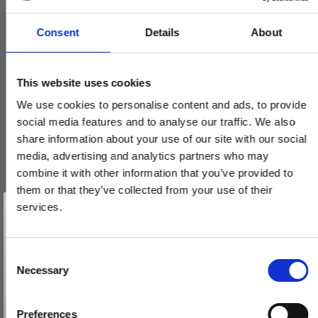
Consent
Details
About
This website uses cookies
We use cookies to personalise content and ads, to provide
social media features and to analyse our traffic. We also
share information about your use of our site with our social
media, advertising and analytics partners who may
combine it with other information that you’ve provided to
them or that they’ve collected from your use of their
Vind et gavekort
på 1000 kr.
services.
Få inspiration og gode tilbud direkte i din indbakke. Tilmeld dig
nyhedsbrevet og deltag automatisk i lodtrækningen om et
gavekort på 1.000 kr.
Afmeld dig når som helst. Vinderen trækkes den sidste hverdag i måneden.
Fornavn
C
Necessary
o
Email
n
s
Preferences