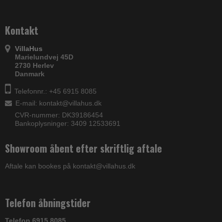
Kontakt
VillaHus
Marielundvej 45D
2730 Herlev
Danmark
Telefonnr.: +45 6915 8085
E-mail
:
kontakt@villahus.dk
CVR-nummer: DK39186454
Bankoplysninger: 3409 12533691
Showroom åbent efter skriftlig aftale
Aftale kan bookes på kontakt@villahus.dk
Telefon åbningstider
Telefon 6915 8085