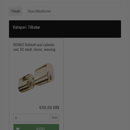
Trædørgreb på Langskilt
Tilkøb
Specifikationer
Udendørs dørgreb
Kategori:
Tilbehør
RD1662 Dobbelt oval cylinder
sæt, DC ekskl. skruer, messing
650,00 DKK
Sæt
KØB