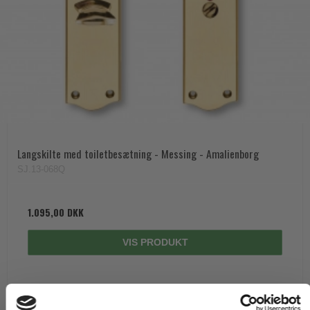
Langskilte med toiletbesætning - Messing - Amalienborg
SJ.13-068Q
1.095,00 DKK
VIS PRODUKT