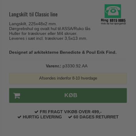
Husnumre
Knud Holscher dørgreb
Delfin & Hvalros
Brevindkast
Langskilt til Classic line
Olivari
Gio Ponti LAMA
Ringetryk
Langskilt, 225x48x2 mm.
Turnstyle Designs
Medici dørgreb
Dørgrebshul og ovalt hul til ASSA/Ruko lås
Postkasser
Huller for træskruer eller M4 skruer.
RANDI dørgreb
Svanemøllen træ dørgreb
Leveres i sæt incl. træskruer 3,5x13 mm.
Dørhængsler
RDS Italienske dørgreb
Weingarden dørgreb
Designet af arkitekterne Benedicte & Poul Erik Find.
Skruer
Samuel Heath produkter
Østerbro træ dørgreb
Knager & Kroge
Sibes Metall
Varenr.:
p3330.92.AA
Dørgreb Buster+Punch
Hattehylder
Søe-Jensen & Co.
Afsendes indenfor 8-10 hverdage
DND dørgreb
Kahytskrog
Valli & Valli dørgreb
Formani dørgreb
Messing pudsemiddel
KØB
YOUNG dørgreb
FSB dørgreb
VONSILD Møbelgreb
Randi Classic Line
FRI FRAGT V/KØB OVER 499,-
HURTIG LEVERING
60 DAGES RETURRET
Turnstyle Designs Dørgreb
Paskvilgreb - Terrasse