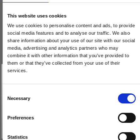
This website uses cookies
We use cookies to personalise content and ads, to provide
social media features and to analyse our traffic. We also
share information about your use of our site with our social
media, advertising and analytics partners who may
combine it with other information that you’ve provided to
them or that they’ve collected from your use of their
Vind et gavekort
på 1000 kr.
services.
Få inspiration og gode tilbud direkte i din indbakke. Tilmeld dig
nyhedsbrevet og deltag automatisk i lodtrækningen om et
gavekort på 1.000 kr.
Afmeld dig når som helst. Vinderen trækkes den sidste hverdag i måneden.
Fornavn
C
Necessary
o
Email
n
Langskilt med vrider - poleret messing uden lak - Model LR46
s
Preferences
235461
e
TILMELD MIG
n
Nej tak
672,00 DKK
t
Statistics