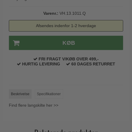
Trædørgreb på Langskilt
Varenr.:
VH.13.1011.Q
Udendørs dørgreb
Afsendes indenfor 1-2 hverdage
KØB
FRI FRAGT V/KØB OVER 499,-
HURTIG LEVERING
60 DAGES RETURRET
Beskrivelse
Specifikationer
Find flere langskilte her >>