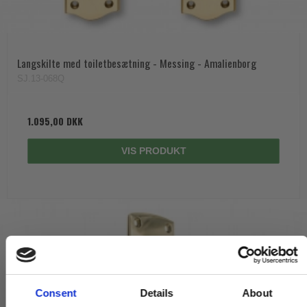
Langskilte med toiletbesætning - Messing - Amalienborg
SJ.13-068Q
1.095,00 DKK
VIS PRODUKT
Consent
Details
About