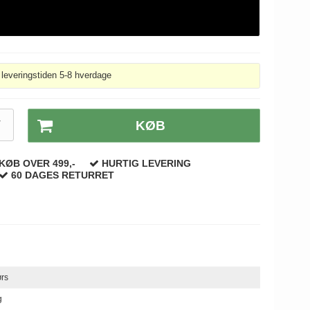
leveringstiden 5-8 hverdage
T
KØB
KØB OVER 499,-
HURTIG LEVERING
60 DAGES RETURRET
ørs
g