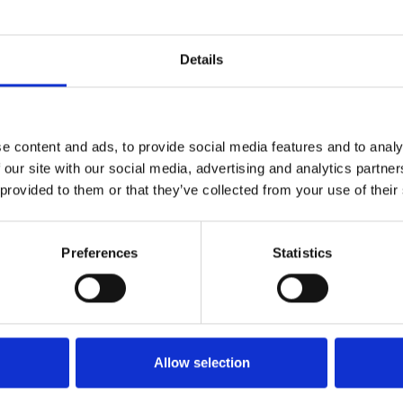
Details
e content and ads, to provide social media features and to analy
 our site with our social media, advertising and analytics partn
Langskilt med vrider - poleret messing uden lak
 provided to them or that they’ve collected from your use of their
- Model LR46
Kyner og Co
235461
Preferences
Statistics
Allow selection