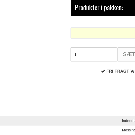
Produkter i pakken:
SÆ
FRI FRAGT V/
Indend
Messin