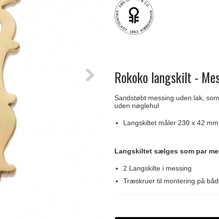
Delfin & Hvalros
Skruer
Sibes Metall
Formani dørgreb
Gio Ponti LAMA
Knager & Kroge
Søe-Jensen & Co.
FSB dørgreb
Rokoko langskilt - Me
Sandstøbt messing uden lak, som g
uden nøglehul
Langskiltet måler 230 x 42 mm
Langskiltet sælges som par me
2 Langskilte i messing
Træskruer til montering på bå