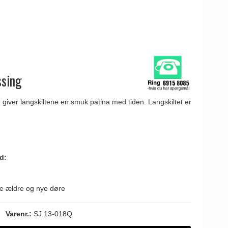
ssing
iver langskiltene en smuk patina med tiden. Langskiltet er
d:
de ældre og nye døre
Varenr.:
SJ.13-018Q