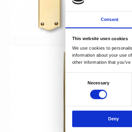
Consent
This website uses cookies
We use cookies to personalis
information about your use of
other information that you’ve
C
Necessary
o
n
s
e
n
t
Deny
S