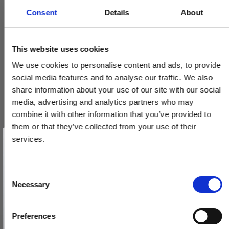
Consent
Details
About
This website uses cookies
We use cookies to personalise content and ads, to provide
social media features and to analyse our traffic. We also
share information about your use of our site with our social
media, advertising and analytics partners who may
combine it with other information that you’ve provided to
them or that they’ve collected from your use of their
Vind et gavekort
på 1000 kr.
services.
Få inspiration og gode tilbud direkte i din indbakke. Tilmeld dig
nyhedsbrevet og deltag automatisk i lodtrækningen om et
gavekort på 1.000 kr.
Afmeld dig når som helst. Vinderen trækkes den sidste hverdag i måneden.
Fornavn
C
Necessary
o
Email
n
s
Preferences
e
TILMELD MIG