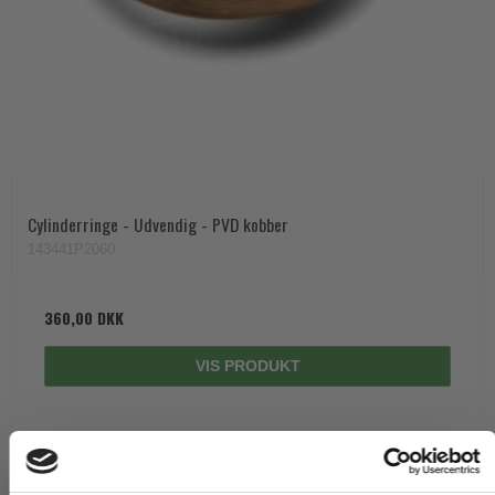
Cylinderringe - Udvendig - PVD kobber
143441P2060
360,00 DKK
VIS PRODUKT