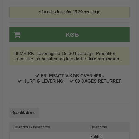
Trædørgreb på Langskilt
Afsendes indenfor 15-30 hverdage
Udendørs dørgreb
KØB
BEMÆRK: Leveringstid 15–30 hverdage. Produktet
fremstilles på bestilling og kan derfor
ikke returneres
.
FRI FRAGT V/KØB OVER 499,-
HURTIG LEVERING
60 DAGES RETURRET
Specifikationer
Udendørs / Indendørs
Udendørs
Kobber