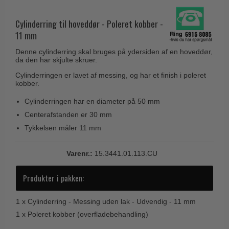
Husnumre
Knud Holscher dørgreb
Delfin & Hvalros
Brevindkast
Cylinderring til hoveddør - Poleret kobber -
Olivari
Gio Ponti LAMA
11 mm
Ringetryk
Turnstyle Designs
Medici dørgreb
Denne cylinderring skal bruges på ydersiden af en hoveddør,
Postkasser
RANDI dørgreb
da den har skjulte skruer.
Svanemøllen træ dørgreb
Dørhængsler
RDS Italienske dørgreb
Cylinderringen er lavet af messing, og har et finish i poleret
Weingarden dørgreb
kobber.
Skruer
Samuel Heath produkter
Østerbro træ dørgreb
Cylinderringen har en diameter på 50 mm
Knager & Kroge
Sibes Metall
Centerafstanden er 30 mm
Dørgreb Buster+Punch
Hattehylder
Søe-Jensen & Co.
Tykkelsen måler 11 mm
DND dørgreb
Kahytskrog
Valli & Valli dørgreb
Formani dørgreb
Varenr.:
15.3441.01.113.CU
Messing pudsemiddel
YOUNG dørgreb
FSB dørgreb
Produkter i pakken:
VONSILD Møbelgreb
Randi Classic Line
1 x
Cylinderring - Messing uden lak - Udvendig - 11 mm
Turnstyle Designs Dørgreb
1 x
Poleret kobber (overfladebehandling)
Paskvilgreb - Terrasse