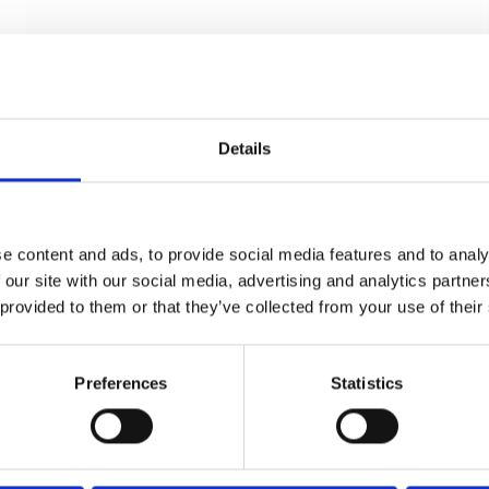
Details
e content and ads, to provide social media features and to analy
 our site with our social media, advertising and analytics partn
 provided to them or that they’ve collected from your use of their
Cylinderringe - Udvendig - PVD bronze
Preferences
Statistics
d line
143441P5073X