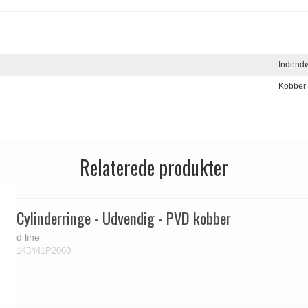
Indend
Kobber
Relaterede produkter
Cylinderringe - Udvendig - PVD kobber
d line
143441P2060