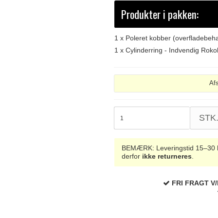
Produkter i pakken:
1 x
Poleret kobber (overfladebeh
1 x
Cylinderring - Indvendig Rok
Af
STK
BEMÆRK: Leveringstid 15–30 hve
derfor
ikke returneres
.
FRI FRAGT V/