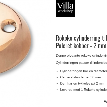
Delfin & Hvalros
Skruer
Sibes Metall
Formani dørgreb
Gio Ponti LAMA
Knager & Kroge
Søe-Jensen & Co.
FSB dørgreb
Rokoko cylinderring ti
Poleret kobber - 2 mm
Denne elegante rokoko cylinderring
Cylinderringen passer til indersid
Cylinderringen har en diamet
Centerafstanden er 30 mm
Den har en tykkelse på 2 mm
Leveres med 1 Rokoko cylinde
V