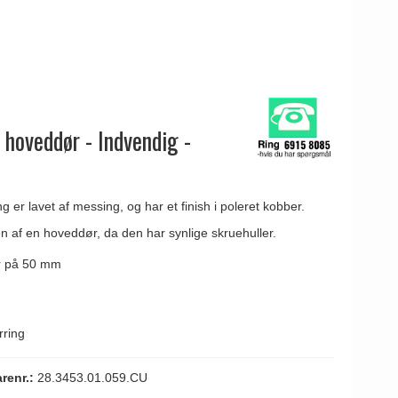
l hoveddør - Indvendig -
 er lavet af messing, og har et finish i poleret kobber.
en af en hoveddør, da den har synlige skruehuller.
er på 50 mm
rring
arenr.:
28.3453.01.059.CU