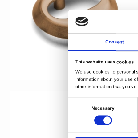
Consent
This website uses cookies
We use cookies to personalis
information about your use of
other information that you’ve
C
Necessary
o
n
s
e
n