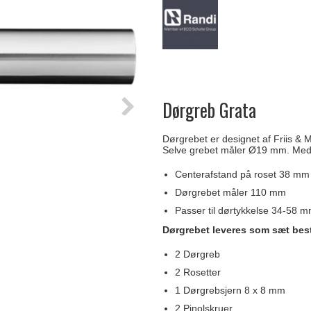
Delfin & Hvalros
Skruer
Sibes Metall
Formani dørgreb
Gio Ponti LAMA
Knager & Kroge
Søe-Jensen & Co.
FSB dørgreb
Dørgreb Grata
Dørgrebet er designet af Friis & 
Selve grebet måler Ø19 mm. Med
Centerafstand på roset 38 mm t
Dørgrebet måler 110 mm
Passer til dørtykkelse 34-58 
Dørgrebet leveres som sæt bes
2 Dørgreb
2 Rosetter
1 Dørgrebsjern 8 x 8 mm
2 Pinolskruer