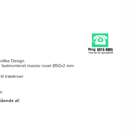
Moltke Design.
 fastmonteret massiv roset Ø50x2 mm.
il træskruer
mm
tående af: