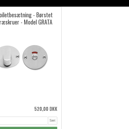
oiletbesætning - Børstet
Træskruer - Model GRATA
520,00 DKK
Sæt