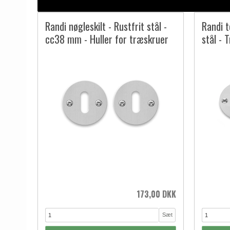
Randi nøgleskilt - Rustfrit stål -
Randi t
cc38 mm - Huller for træskruer
stål - 
173,00 DKK
Sæt