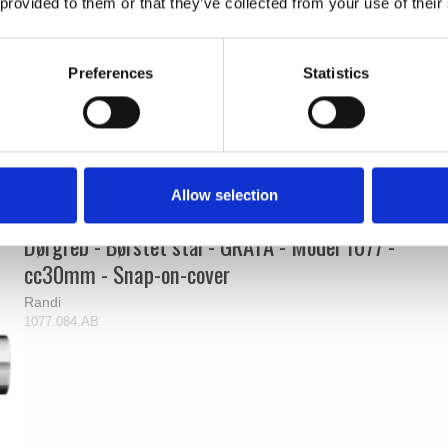
 provided to them or that they’ve collected from your use of their
Preferences
Statistics
Allow selection
Dørgreb - Børstet stål - GRATA - Model 1077 -
cc30mm - Snap-on-cover
Randi
1077.084.AB