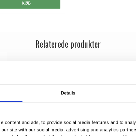
KØB
Relaterede produkter
Dørgreb - Børstet stål - GRATA - Model 1077 -
cc30mm
Randi
1077.04.AB
Details
e content and ads, to provide social media features and to analy
 our site with our social media, advertising and analytics partn