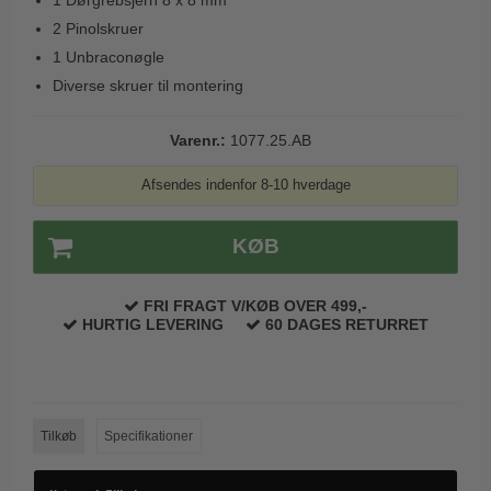
1 Dørgrebsjern 8 x 8 mm
Trædørgreb på Langskilt
2 Pinolskruer
Udendørs dørgreb
1 Unbraconøgle
Diverse skruer til montering
Varenr.:
1077.25.AB
Afsendes indenfor 8-10 hverdage
KØB
FRI FRAGT V/KØB OVER 499,-
HURTIG LEVERING
60 DAGES RETURRET
Tilkøb
Specifikationer