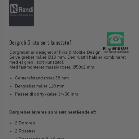
Husnumre
Knud Holscher dørgreb
Delfin & Hvalros
Brevindkast
Olivari
Gio Ponti LAMA
Ringetryk
Turnstyle Designs
Medici dørgreb
Postkasser
RANDI dørgreb
Svanemøllen træ dørgreb
Dørgreb Grata sort kunststof
Dørhængsler
RDS Italienske dørgreb
Weingarden dørgreb
Dørgrebet er designet af Friis & Moltke Design.
Skruer
Samuel Heath produkter
Selve grebet måler Ø19 mm. Den rustfri hals er kombineret
Østerbro træ dørgreb
med et greb i sort kunststof.
Knager & Kroge
Sibes Metall
Med fastmonteret massiv roset, Ø50x2 mm.
Dørgreb Buster+Punch
Hattehylder
Søe-Jensen & Co.
Centerafstand roset 38 mm
DND dørgreb
Kahytskrog
Dørgrebet måler 110 mm
Valli & Valli dørgreb
Formani dørgreb
Passer til dørtykkelse 34-58 mm
Messing pudsemiddel
YOUNG dørgreb
FSB dørgreb
VONSILD Møbelgreb
Dørgrebet leveres som sæt bestående af:
Randi Classic Line
2 Dørgreb
Turnstyle Designs Dørgreb
2 Rosetter
Paskvilgreb - Terrasse