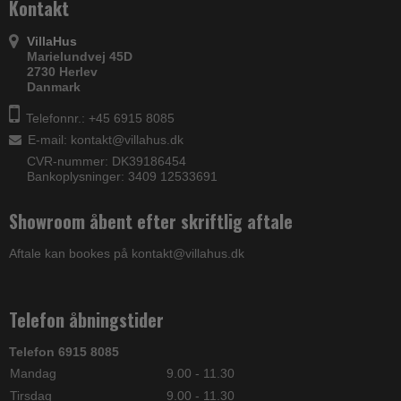
Kontakt
VillaHus
Marielundvej 45D
2730 Herlev
Danmark
Telefonnr.: +45 6915 8085
E-mail
:
kontakt@villahus.dk
CVR-nummer: DK39186454
Bankoplysninger: 3409 12533691
Showroom åbent efter skriftlig aftale
Aftale kan bookes på kontakt@villahus.dk
Telefon åbningstider
Telefon 6915 8085
Mandag
9.00 - 11.30
Tirsdag
9.00 - 11.30