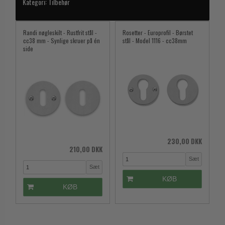
Kategori:
Tilbehør
Randi nøgleskilt - Rustfrit stål -
Rosetter - Europrofil - Børstet
cc38 mm - Synlige skruer på én
stål - Model 1116 - cc38mm
side
230,00 DKK
210,00 DKK
Sæt
Sæt
KØB
KØB