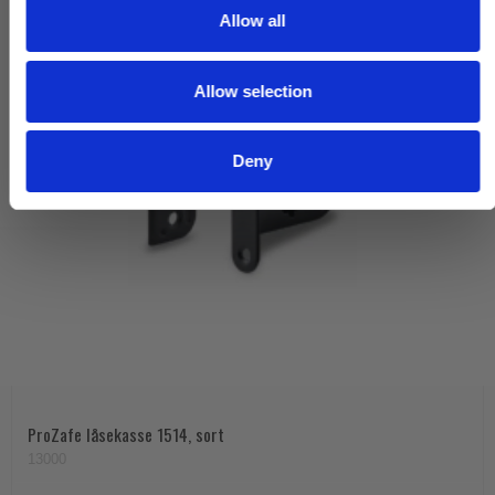
t
Allow all
i
o
Allow selection
n
Deny
ProZafe låsekasse 1514, sort
13000