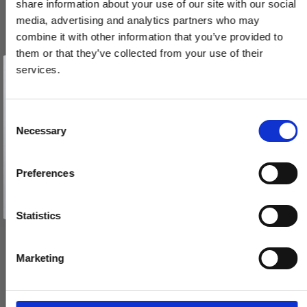
share information about your use of our site with our social
media, advertising and analytics partners who may
combine it with other information that you’ve provided to
them or that they’ve collected from your use of their
Vind et gavekort
på 1000 kr.
services.
Få inspiration og gode tilbud direkte i din indbakke. Tilmeld dig
Nøgle Poleret messing - Til mellemdørlås 2014
nyhedsbrevet og deltag automatisk i lodtrækningen om et
gavekort på 1.000 kr.
Afmeld dig når som helst. Vinderen trækkes den sidste hverdag i måneden.
201458
Fornavn
C
Necessary
o
Email
67,00 DKK
n
s
Preferences
VIS PRODUKT
e
TILMELD MIG
n
Nej tak
t
Statistics
S
e
Marketing
l
e
c