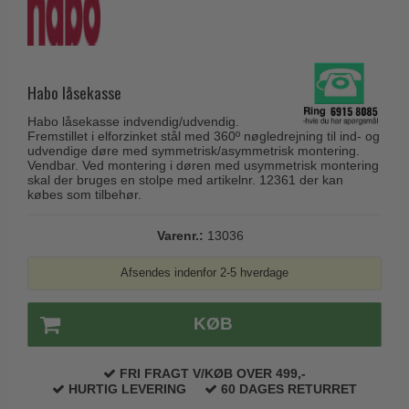
Husnumre
Knud Holscher dørgreb
Delfin & Hvalros
Brevindkast
Olivari
Gio Ponti LAMA
Ringetryk
Turnstyle Designs
Medici dørgreb
Habo låsekasse
Postkasser
RANDI dørgreb
Svanemøllen træ dørgreb
Habo låsekasse indvendig/udvendig.
Dørhængsler
RDS Italienske dørgreb
Fremstillet i elforzinket stål med 360º nøgledrejning til ind- og
Weingarden dørgreb
udvendige døre med symmetrisk/asymmetrisk montering.
Skruer
Samuel Heath produkter
Vendbar. Ved montering i døren med usymmetrisk montering
Østerbro træ dørgreb
skal der bruges en stolpe med artikelnr. 12361 der kan
Knager & Kroge
købes som tilbehør.
Sibes Metall
Dørgreb Buster+Punch
Hattehylder
Søe-Jensen & Co.
Varenr.:
13036
DND dørgreb
Kahytskrog
Valli & Valli dørgreb
Formani dørgreb
Afsendes indenfor 2-5 hverdage
Messing pudsemiddel
YOUNG dørgreb
FSB dørgreb
VONSILD Møbelgreb
KØB
Randi Classic Line
Turnstyle Designs Dørgreb
FRI FRAGT V/KØB OVER 499,-
HURTIG LEVERING
60 DAGES RETURRET
Paskvilgreb - Terrasse