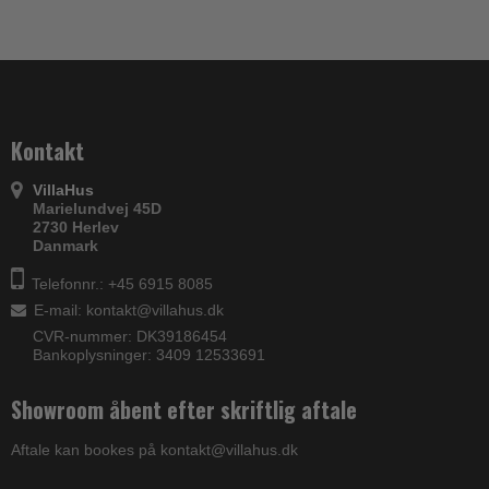
Kontakt
VillaHus
Marielundvej 45D
2730 Herlev
Danmark
Telefonnr.: +45 6915 8085
E-mail
:
kontakt@villahus.dk
CVR-nummer: DK39186454
Bankoplysninger: 3409 12533691
Showroom åbent efter skriftlig aftale
Aftale kan bookes på kontakt@villahus.dk