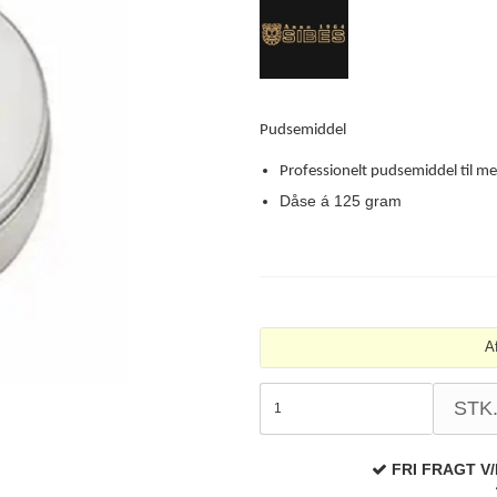
Delfin & Hvalros
Skruer
Sibes Metall
Formani dørgreb
Gio Ponti LAMA
Knager & Kroge
Søe-Jensen & Co.
FSB dørgreb
Pudsemiddel
Professionelt pudsemiddel til me
Dåse á 125 gram
A
STK
FRI FRAGT V/