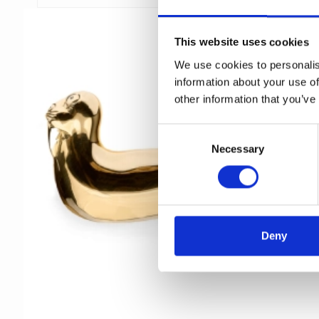
This website uses cookies
We use cookies to personalis
information about your use of
other information that you’ve
C
Necessary
o
n
s
e
n
t
Deny
S
e
l
e