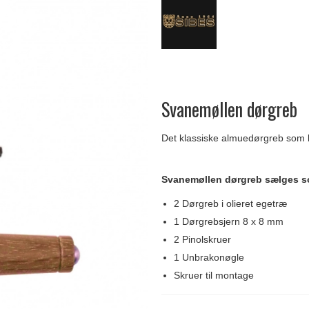
Delfin & Hvalros
Skruer
Sibes Metall
Formani dørgreb
Gio Ponti LAMA
Knager & Kroge
Søe-Jensen & Co.
FSB dørgreb
Svanemøllen dørgreb
Det klassiske almuedørgreb som lø
Svanemøllen dørgreb sælges 
2 Dørgreb i olieret egetræ
1 Dørgrebsjern 8 x 8 mm
2 Pinolskruer
1 Unbrakonøgle
Skruer til montage