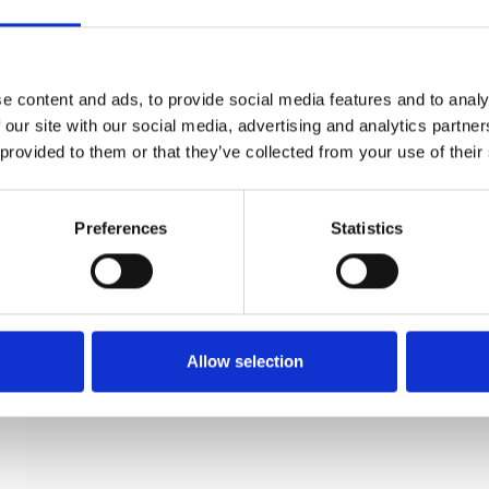
Dørhåndtag (sæt) - Uden rosetter - HVALROS
115 mm
e content and ads, to provide social media features and to analy
 our site with our social media, advertising and analytics partn
Søe-Jensen & Co
SJ.08-031Q
 provided to them or that they’ve collected from your use of their
Preferences
Statistics
Allow selection