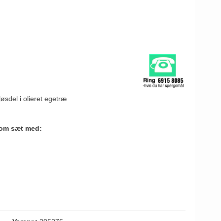
sdel i olieret egetræ
som sæt med: