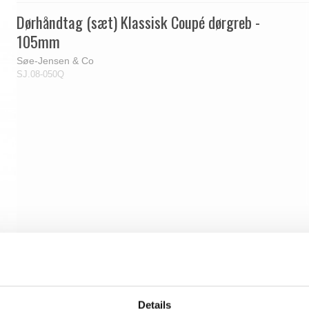
Dørhåndtag (sæt) Klassisk Coupé dørgreb -
105mm
Søe-Jensen & Co
SJ.08-050Q
Details