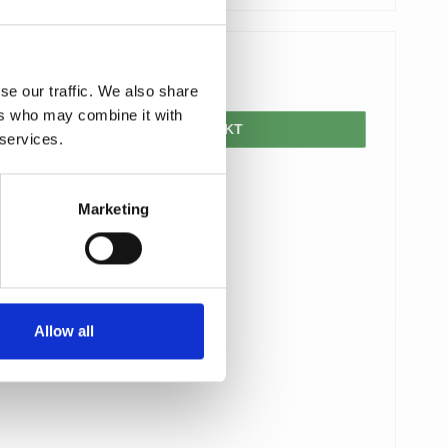
1.755,00 DKK
se our traffic. We also share
ers who may combine it with
VIS PRODUKT
 services.
Marketing
Allow all