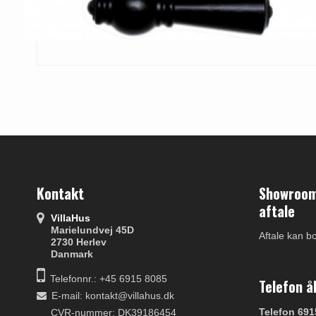
Kontakt
Showroom 
aftale
VillaHus
Marielundvej 45D
Aftale kan b
2730 Herlev
Danmark
Telefonnr.: +45 6915 8085
Telefon å
E-mail
:
kontakt@villahus.dk
Telefon 691
CVR-nummer: DK39186454