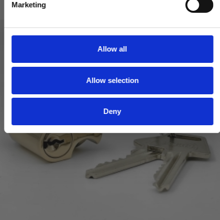
Marketing
l
e
c
t
Allow all
i
o
Allow selection
n
Deny