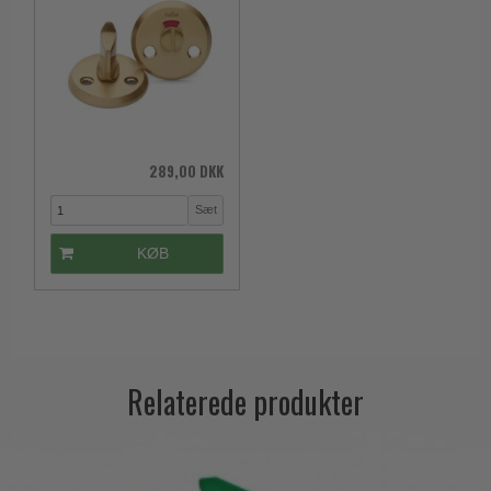
Trædørgreb på Langskilt
Udendørs dørgreb
289,00 DKK
Sæt
KØB
Relaterede produkter