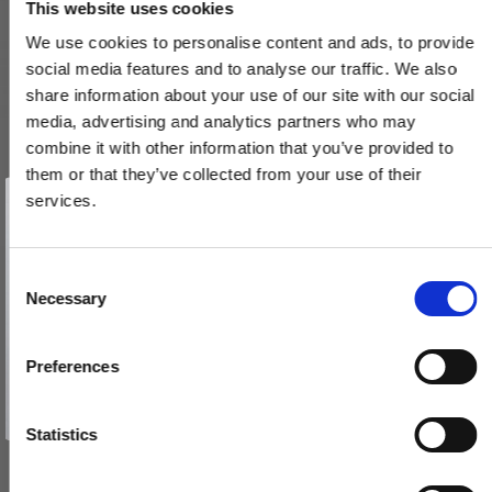
This website uses cookies
We use cookies to personalise content and ads, to provide
social media features and to analyse our traffic. We also
share information about your use of our site with our social
media, advertising and analytics partners who may
combine it with other information that you’ve provided to
them or that they’ve collected from your use of their
Vind et gavekort
på 1000 kr.
services.
Få inspiration og gode tilbud direkte i din indbakke. Tilmeld dig
nyhedsbrevet og deltag automatisk i lodtrækningen om et
gavekort på 1.000 kr.
Afmeld dig når som helst. Vinderen trækkes den sidste hverdag i måneden.
Fornavn
C
Dobbelt oval cylinder sæt - Rokoko - Messing - RD2602 - Serie
Necessary
o
1200
Email
n
183031
s
Preferences
e
TILMELD MIG
920,00 DKK
n
Nej tak
t
Statistics
VIS PRODUKT
S
e