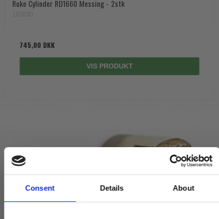
Ruko Cylinder RD1660 Messing - 2stk
183030
745,00 DKK
VIS PRODUKT
Consent
Details
About