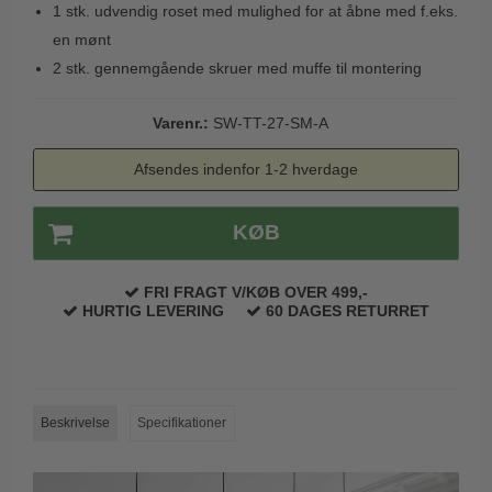
1 stk. udvendig roset med mulighed for at åbne med f.eks.
Trædørgreb på Langskilt
en mønt
Udendørs dørgreb
2 stk. gennemgående skruer med muffe til montering
Varenr.:
SW-TT-27-SM-A
Afsendes indenfor 1-2 hverdage
KØB
FRI FRAGT V/KØB OVER 499,-
HURTIG LEVERING
60 DAGES RETURRET
Beskrivelse
Specifikationer