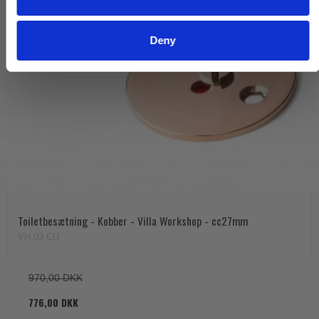
Deny
Toiletbesætning - Kobber - Villa Workshop - cc27mm
VH.03.CU
970,00 DKK
776,00 DKK