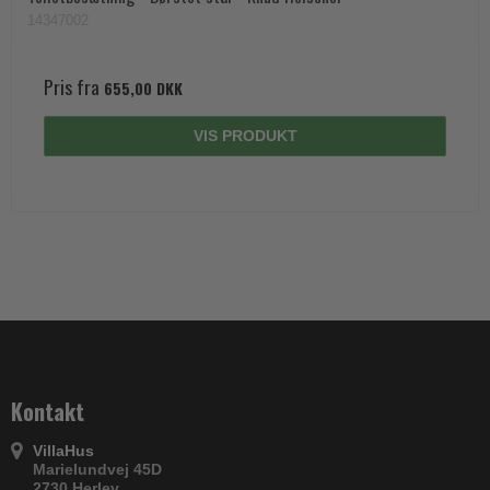
14347002
Pris fra
655,00 DKK
VIS PRODUKT
Kontakt
VillaHus
Marielundvej 45D
2730 Herlev