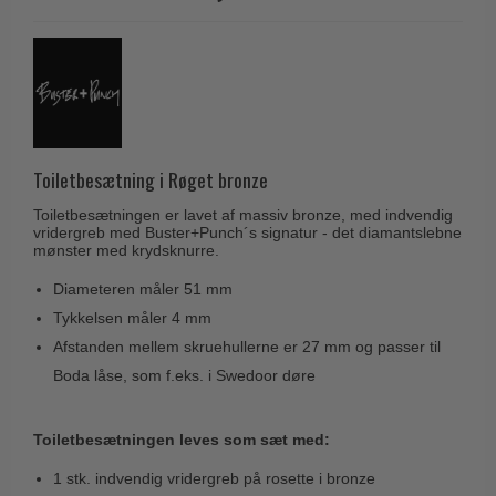
Husnumre
Knud Holscher dørgreb
Delfin & Hvalros
Brevindkast
Olivari
Gio Ponti LAMA
Ringetryk
Turnstyle Designs
Medici dørgreb
Postkasser
RANDI dørgreb
Svanemøllen træ dørgreb
Dørhængsler
RDS Italienske dørgreb
Toiletbesætning i Røget bronze
Weingarden dørgreb
Skruer
Samuel Heath produkter
Østerbro træ dørgreb
Toiletbesætningen er lavet af massiv bronze, med indvendig
Knager & Kroge
vridergreb med Buster+Punch´s signatur - det diamantslebne
Sibes Metall
mønster med krydsknurre.
Dørgreb Buster+Punch
Hattehylder
Søe-Jensen & Co.
Diameteren måler 51 mm
DND dørgreb
Kahytskrog
Valli & Valli dørgreb
Tykkelsen måler 4 mm
Formani dørgreb
Messing pudsemiddel
Afstanden mellem skruehullerne er 27 mm og passer til
YOUNG dørgreb
FSB dørgreb
Boda låse, som f.eks. i Swedoor døre
VONSILD Møbelgreb
Randi Classic Line
Toiletbesætningen leves som sæt med:
Turnstyle Designs Dørgreb
Paskvilgreb - Terrasse
1 stk. indvendig vridergreb på rosette i bronze