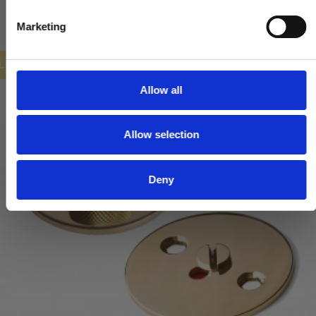
e
Marketing
l
e
ILBUD
c
t
Allow all
i
o
Allow selection
n
Deny