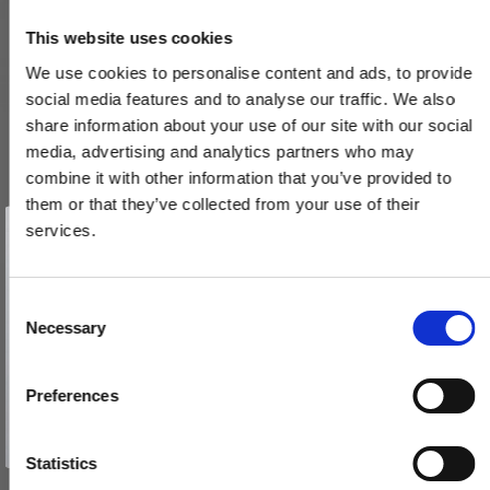
This website uses cookies
We use cookies to personalise content and ads, to provide
social media features and to analyse our traffic. We also
share information about your use of our site with our social
media, advertising and analytics partners who may
combine it with other information that you’ve provided to
them or that they’ve collected from your use of their
Vind et gavekort
på 1000 kr.
services.
Få inspiration og gode tilbud direkte i din indbakke. Tilmeld dig
nyhedsbrevet og deltag automatisk i lodtrækningen om et
gavekort på 1.000 kr.
Afmeld dig når som helst. Vinderen trækkes den sidste hverdag i måneden.
Fornavn
C
Toiletbesætning - Kobber - Villa Workshop - cc27mm
Necessary
o
VH.03.CU
Email
n
s
Preferences
970,00 DKK
e
TILMELD MIG
776,00 DKK
n
Nej tak
t
Statistics
VIS PRODUKT
S