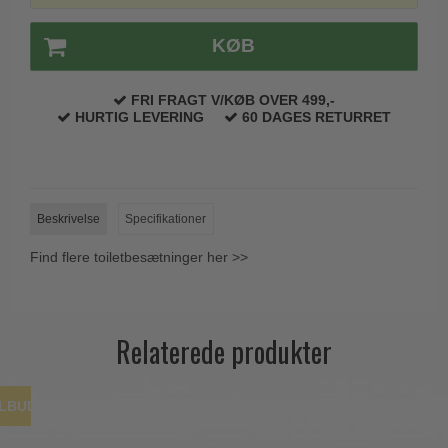
Trædørgreb på Langskilt
KØB
Udendørs dørgreb
FRI FRAGT V/KØB OVER 499,-
HURTIG LEVERING
60 DAGES RETURRET
Beskrivelse
Specifikationer
Find flere toiletbesætninger her >>
Relaterede produkter
ILBUD