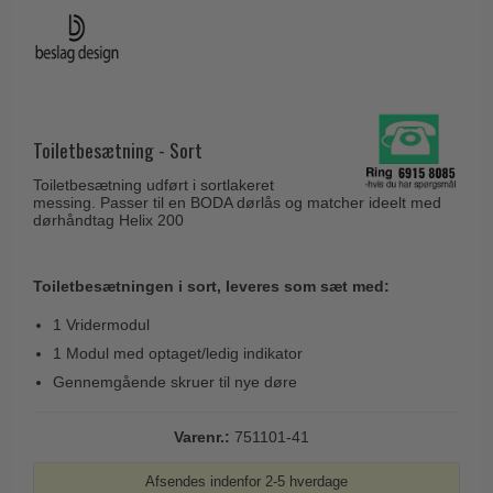
Husnumre
Knud Holscher dørgreb
Delfin & Hvalros
Brevindkast
Olivari
Gio Ponti LAMA
Ringetryk
Turnstyle Designs
Medici dørgreb
Postkasser
RANDI dørgreb
Svanemøllen træ dørgreb
Toiletbesætning - Sort
Dørhængsler
RDS Italienske dørgreb
Weingarden dørgreb
Toiletbesætning udført i sortlakeret
Skruer
Samuel Heath produkter
messing. Passer til en BODA dørlås og matcher ideelt med
Østerbro træ dørgreb
dørhåndtag Helix 200
Knager & Kroge
Sibes Metall
Dørgreb Buster+Punch
Hattehylder
Søe-Jensen & Co.
Toiletbesætningen i sort, leveres som sæt med:
DND dørgreb
Kahytskrog
Valli & Valli dørgreb
Formani dørgreb
1 Vridermodul
Messing pudsemiddel
YOUNG dørgreb
1 Modul med optaget/ledig indikator
FSB dørgreb
Gennemgående skruer til nye døre
VONSILD Møbelgreb
Randi Classic Line
Turnstyle Designs Dørgreb
Varenr.:
751101-41
Paskvilgreb - Terrasse
Afsendes indenfor 2-5 hverdage