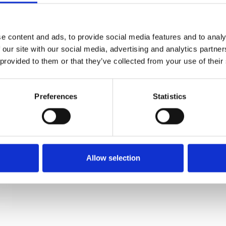
Toiletbesætning - Kobber - Villa Workshop -
cc27mm
e content and ads, to provide social media features and to analy
Villa Workshop
 our site with our social media, advertising and analytics partn
VH.03.CU
 provided to them or that they’ve collected from your use of their
Preferences
Statistics
Allow selection