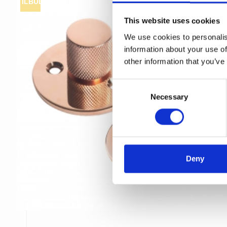
TILBUD
This website uses cookies
We use cookies to personalis
information about your use of
other information that you’ve
C
Necessary
o
n
s
e
n
t
Deny
S
e
l
e
c