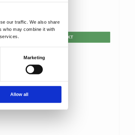
970,00 DKK
776,00 DKK
se our traffic. We also share
ers who may combine it with
 services.
VIS PRODUKT
Marketing
Allow all