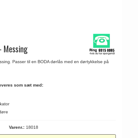
- Messing
essing. Passer til en BODA dørlås med en dørtykkelse på
leveres som sæt med:
kator
døre
Varenr.:
18018