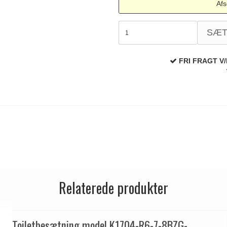
Afs
SÆ
FRI FRAGT V/
Relaterede produkter
Toiletbesætning model K1704-R6-7-8BZG-