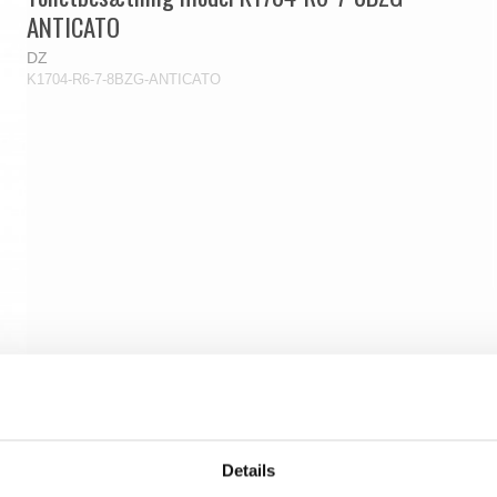
ANTICATO
DZ
K1704-R6-7-8BZG-ANTICATO
Details