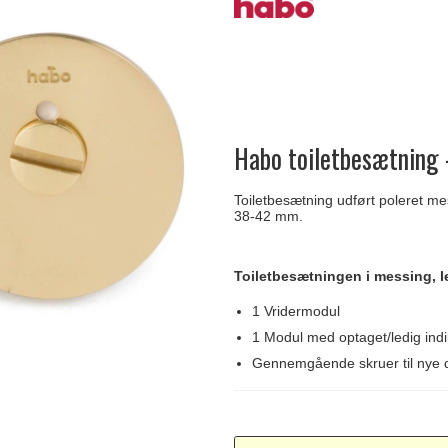
Delfin & Hvalros
Skruer
Sibes Metall
Formani dørgreb
Gio Ponti LAMA
Knager & Kroge
Søe-Jensen & Co.
FSB dørgreb
Habo toiletbesætning 
Toiletbesætning udført poleret m
38-42 mm.
Toiletbesætningen i messing, 
1 Vridermodul
1 Modul med optaget/ledig indi
Gennemgående skruer til nye 