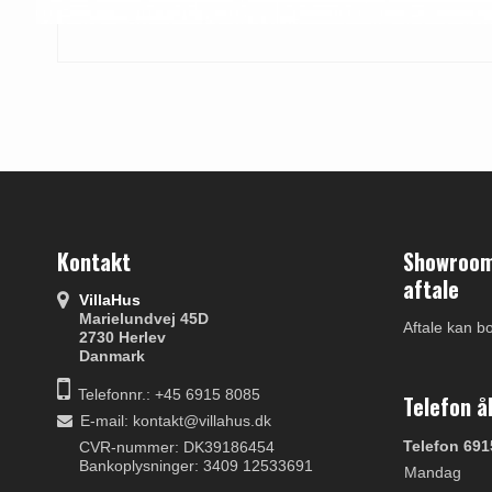
Kontakt
Showroom 
aftale
VillaHus
Marielundvej 45D
Aftale kan b
2730 Herlev
Danmark
Telefonnr.: +45 6915 8085
Telefon å
E-mail
:
kontakt@villahus.dk
Telefon 691
CVR-nummer: DK39186454
Bankoplysninger: 3409 12533691
Mandag