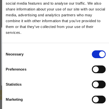
social media features and to analyse our traffic. We also
share information about your use of our site with our social
media, advertising and analytics partners who may
combine it with other information that you’ve provided to
them or that they’ve collected from your use of their
Vind et gavekort
Toiletbesætning - Kobber - Villa Workshop - cc27mm
på 1000 kr.
services.
Få inspiration og gode tilbud direkte i din indbakke. Tilmeld dig
VH.03.CU
nyhedsbrevet og deltag automatisk i lodtrækningen om et
gavekort på 1.000 kr.
Afmeld dig når som helst. Vinderen trækkes den sidste hverdag i måneden.
Fornavn
C
970,00 DKK
Necessary
o
Email
776,00 DKK
n
s
Preferences
VIS PRODUKT
e
TILMELD MIG
n
Nej tak
t
Statistics
S
ILBUD
e
Marketing
l
e