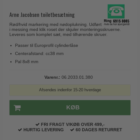
Husnumre
Knud Holscher dørgreb
Delfin & Hvalros
Brevindkast
Arne Jacobsen toiletbesætning
Olivari
Gio Ponti LAMA
Ringetryk
Rød/hvid markering med nødoplukning. Udført
Turnstyle Designs
Medici dørgreb
i messing med klik roset der skjuler monteringsskruerne.
Postkasser
Leveres som komplet sæt, med tilhørende skruer.
RANDI dørgreb
Svanemøllen træ dørgreb
Dørhængsler
Passer til Europrofil cylinderlåse
RDS Italienske dørgreb
Weingarden dørgreb
Centerafstand: cc38 mm
Skruer
Samuel Heath produkter
Østerbro træ dørgreb
Pal 8x8 mm
Knager & Kroge
Sibes Metall
Dørgreb Buster+Punch
Hattehylder
Varenr.:
06.2033.01.380
Søe-Jensen & Co.
DND dørgreb
Kahytskrog
Valli & Valli dørgreb
Afsendes indenfor 15-20 hverdage
Formani dørgreb
Messing pudsemiddel
YOUNG dørgreb
FSB dørgreb
KØB
VONSILD Møbelgreb
Randi Classic Line
Turnstyle Designs Dørgreb
FRI FRAGT V/KØB OVER 499,-
HURTIG LEVERING
60 DAGES RETURRET
Paskvilgreb - Terrasse