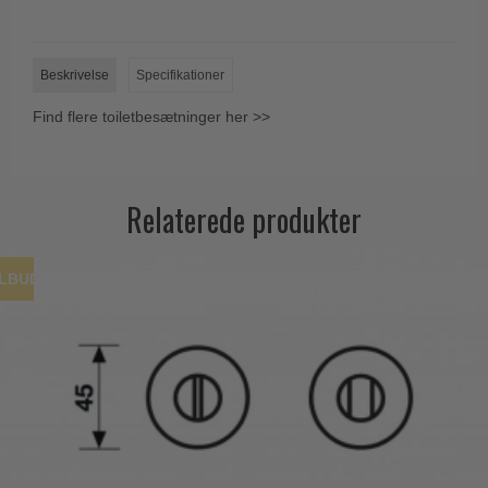
Trædørgreb på Langskilt
Udendørs dørgreb
Beskrivelse
Specifikationer
Find flere toiletbesætninger her >>
Relaterede produkter
ILBUD