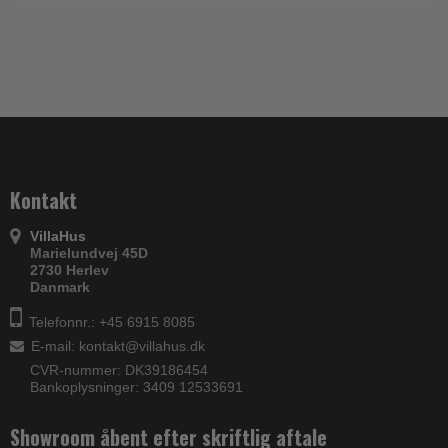
Kontakt
VillaHus
Marielundvej 45D
2730 Herlev
Danmark
Telefonnr.: +45 6915 8085
E-mail
:
kontakt@villahus.dk
CVR-nummer: DK39186454
Bankoplysninger: 3409 12533691
Showroom åbent efter skriftlig aftale