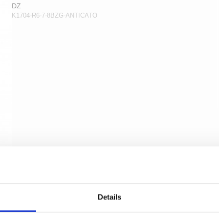
DZ
K1704-R6-7-8BZG-ANTICATO
Details
Toiletbesætning - Kobber - Villa Workshop -