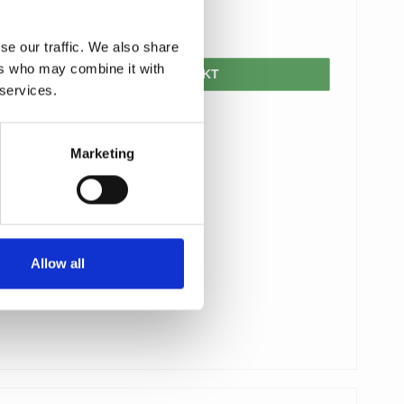
776,00 DKK
se our traffic. We also share
ers who may combine it with
VIS PRODUKT
 services.
Marketing
Allow all