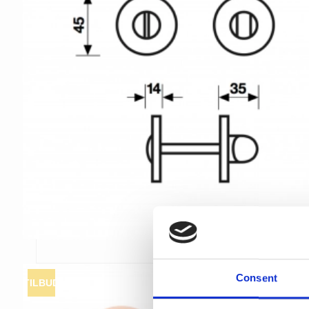
Consent
TILBUD