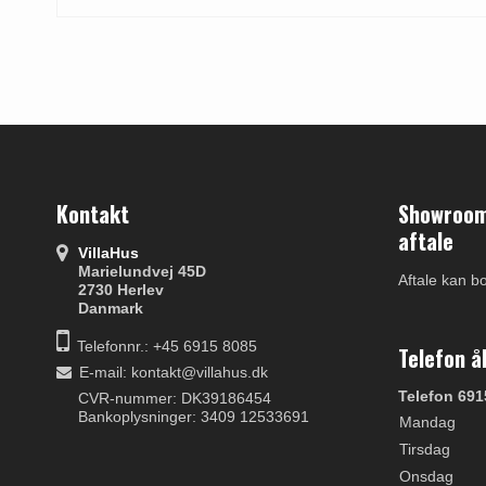
Kontakt
Showroom 
aftale
VillaHus
Marielundvej 45D
Aftale kan b
2730 Herlev
Danmark
Telefonnr.: +45 6915 8085
Telefon å
E-mail
:
kontakt@villahus.dk
Telefon 691
CVR-nummer: DK39186454
Bankoplysninger: 3409 12533691
Mandag
Tirsdag
Onsdag