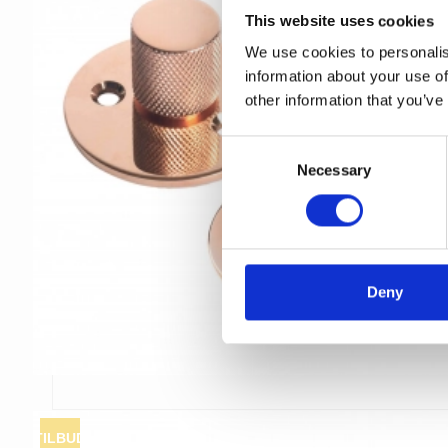
This website uses cookies
We use cookies to personalis
information about your use of
other information that you’ve
C
Necessary
o
n
s
e
n
t
Deny
S
e
l
e
c
t
TILBUD