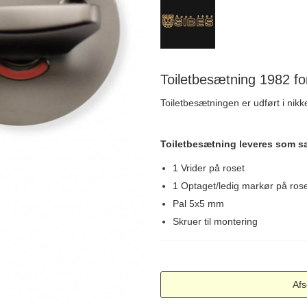
Delfin & Hvalros
Skruer
Sibes Metall
Formani dørgreb
Gio Ponti LAMA
Knager & Kroge
Søe-Jensen & Co.
FSB dørgreb
Toiletbesætning 1982 for
Toiletbesætningen er udført i nikk
Toiletbesætning leveres som s
1 Vrider på roset
1 Optaget/ledig markør på rose
Pal 5x5 mm
Skruer til montering
Afs