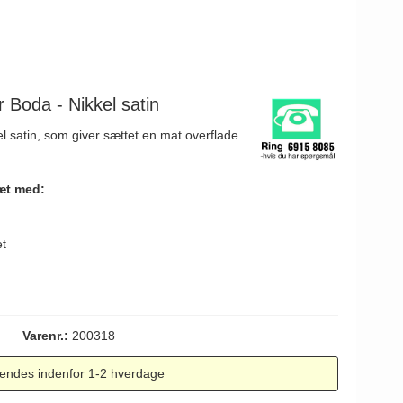
 Boda - Nikkel satin
el satin, som giver sættet en mat overflade.
æt med:
t
Varenr.:
200318
endes indenfor 1-2 hverdage