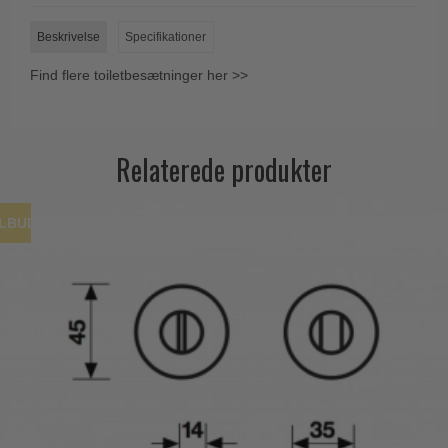
Trædørgreb på Langskilt
Beskrivelse
Specifikationer
Udendørs dørgreb
Find flere toiletbesætninger her >>
Relaterede produkter
ILBUD