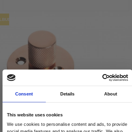
ILBUD
Consent
Details
About
This website uses cookies
We use cookies to personalise content and ads, to provide
social media features and to analyse our traffic. We also