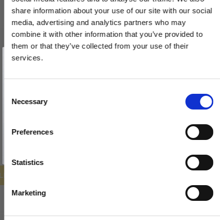
share information about your use of our site with our social
media, advertising and analytics partners who may
combine it with other information that you’ve provided to
them or that they’ve collected from your use of their
Toiletbesætning - Kobber - Villa Workshop - cc27mm
Vind et gavekort
på 1000 kr.
services.
VH.03.CU
Få inspiration og gode tilbud direkte i din indbakke. Tilmeld dig
nyhedsbrevet og deltag automatisk i lodtrækningen om et
gavekort på 1.000 kr.
Afmeld dig når som helst. Vinderen trækkes den sidste hverdag i måneden.
970,00 DKK
Fornavn
C
Necessary
o
776,00 DKK
Email
n
s
VIS PRODUKT
Preferences
e
TILMELD MIG
n
Nej tak
t
Statistics
S
ILBUD
e
Marketing
l
e