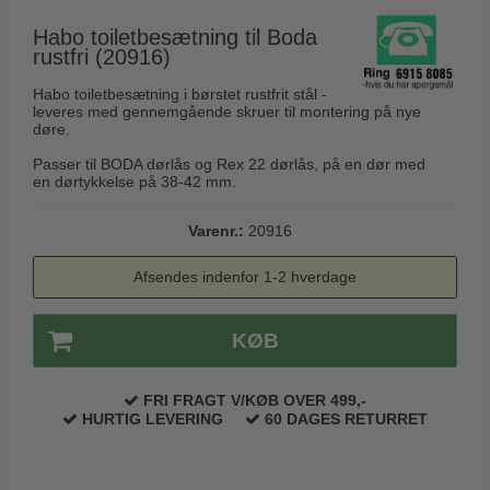
Husnumre
Knud Holscher dørgreb
Delfin & Hvalros
Habo toiletbesætning til Boda
Brevindkast
Olivari
rustfri (20916)
Gio Ponti LAMA
Ringetryk
Turnstyle Designs
Habo toiletbesætning i børstet rustfrit stål -
Medici dørgreb
leveres med gennemgående skruer til montering på nye
Postkasser
RANDI dørgreb
døre.
Svanemøllen træ dørgreb
Dørhængsler
RDS Italienske dørgreb
Passer til BODA dørlås og Rex 22 dørlås, på en dør med
Weingarden dørgreb
en dørtykkelse på 38-42 mm.
Skruer
Samuel Heath produkter
Østerbro træ dørgreb
Knager & Kroge
Varenr.:
20916
Sibes Metall
Dørgreb Buster+Punch
Hattehylder
Søe-Jensen & Co.
Afsendes indenfor 1-2 hverdage
DND dørgreb
Kahytskrog
Valli & Valli dørgreb
Formani dørgreb
KØB
Messing pudsemiddel
YOUNG dørgreb
FSB dørgreb
VONSILD Møbelgreb
Randi Classic Line
FRI FRAGT V/KØB OVER 499,-
HURTIG LEVERING
60 DAGES RETURRET
Turnstyle Designs Dørgreb
Paskvilgreb - Terrasse