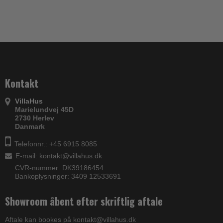
Kontakt
VillaHus
Marielundvej 45D
2730 Herlev
Danmark
Telefonnr.: +45 6915 8085
E-mail
:
kontakt@villahus.dk
CVR-nummer: DK39186454
Bankoplysninger: 3409 12533691
Showroom åbent efter skriftlig aftale
Aftale kan bookes på kontakt@villahus.dk