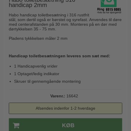
Husnumre
Knud Holscher dørgreb
handicap 2mm
Delfin & Hvalros
Brevindkast
Olivari
Habo handicap toiletbesætning i 316 rustfrit
Gio Ponti LAMA
stål, som dertil også er børstet og syrefast. Anvendes til døre
Ringetryk
Turnstyle Designs
med centerafstanden på 30 mm. Monteres på en dør med
Medici dørgreb
dørtykkelsen 35 - 75 mm.
Postkasser
RANDI dørgreb
Svanemøllen træ dørgreb
Pladens tykkkelsen måler 2 mm
Dørhængsler
RDS Italienske dørgreb
Weingarden dørgreb
Skruer
Samuel Heath produkter
Handicap toiletbesætningen leveres som sæt med:
Østerbro træ dørgreb
Knager & Kroge
Sibes Metall
1 Handicapvenlig vrider
Dørgreb Buster+Punch
Hattehylder
Søe-Jensen & Co.
1 Optaget/ledig indikator
DND dørgreb
Kahytskrog
Skruer til gennemgående montering
Valli & Valli dørgreb
Formani dørgreb
Messing pudsemiddel
YOUNG dørgreb
Varenr.:
16642
FSB dørgreb
VONSILD Møbelgreb
Randi Classic Line
Afsendes indenfor 1-2 hverdage
Turnstyle Designs Dørgreb
KØB
Paskvilgreb - Terrasse