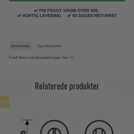
Trædørgreb på Langskilt
FRI FRAGT V/KØB OVER 499,-
Udendørs dørgreb
HURTIG LEVERING
60 DAGES RETURRET
Beskrivelse
Specifikationer
Find flere toiletbesætninger her >>
Relaterede produkter
ILBUD