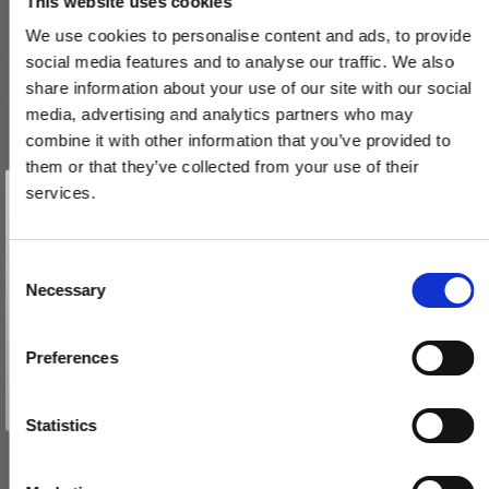
This website uses cookies
We use cookies to personalise content and ads, to provide
social media features and to analyse our traffic. We also
share information about your use of our site with our social
media, advertising and analytics partners who may
combine it with other information that you’ve provided to
them or that they’ve collected from your use of their
Vind et gavekort
på 1000 kr.
services.
Få inspiration og gode tilbud direkte i din indbakke. Tilmeld dig
nyhedsbrevet og deltag automatisk i lodtrækningen om et
gavekort på 1.000 kr.
Toiletbesætning - Kobber - Villa Workshop - cc27mm
Afmeld dig når som helst. Vinderen trækkes den sidste hverdag i måneden.
VH.03.CU
Fornavn
C
Necessary
o
Email
n
970,00 DKK
s
Preferences
776,00 DKK
e
TILMELD MIG
n
VIS PRODUKT
Nej tak
t
Statistics
S
e