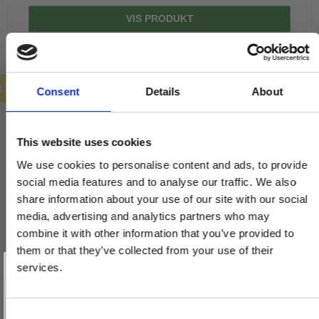
VIS PRODUKT
ILBUD
Consent
Details
About
This website uses cookies
We use cookies to personalise content and ads, to provide
social media features and to analyse our traffic. We also
share information about your use of our site with our social
media, advertising and analytics partners who may
combine it with other information that you’ve provided to
them or that they’ve collected from your use of their
Vind et gavekort
på 1000 kr.
services.
Få inspiration og gode tilbud direkte i din indbakke. Tilmeld dig
nyhedsbrevet og deltag automatisk i lodtrækningen om et
gavekort på 1.000 kr.
Afmeld dig når som helst. Vinderen trækkes den sidste hverdag i måneden.
Fornavn
C