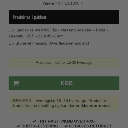
Varenr.:
VH.13.1005.P
Trædørgreb på Langskilt
Udendørs dørgreb
Produkter i pakken:
1 x
Langskilte med WC lås - Messing uden lak - Boda -
Grebshul Ø15 - 220x45x2 mm
1 x
Bruneret messing (Overfladebehandling)
Afsendes indenfor 15-30 hverdage
KØB
BEMÆRK: Leveringstid 15–30 hverdage. Produktet
fremstilles på bestilling og kan derfor
ikke returneres
.
FRI FRAGT V/KØB OVER 499,-
HURTIG LEVERING
60 DAGES RETURRET