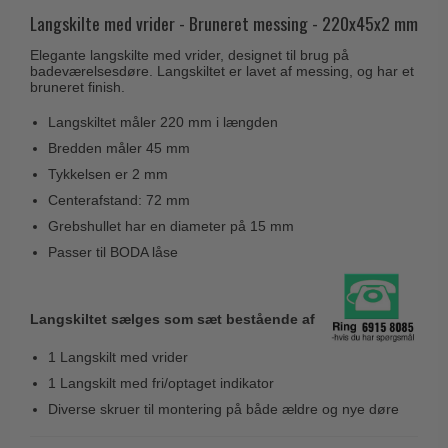
Husnumre
Knud Holscher dørgreb
Langskilte med vrider - Bruneret messing - 220x45x2 mm
Delfin & Hvalros
Brevindkast
Olivari
Elegante langskilte med vrider, designet til brug på
Gio Ponti LAMA
badeværelsesdøre. Langskiltet er lavet af messing, og har et
Ringetryk
Turnstyle Designs
bruneret finish.
Medici dørgreb
Postkasser
RANDI dørgreb
Langskiltet måler 220 mm i længden
Svanemøllen træ dørgreb
Dørhængsler
RDS Italienske dørgreb
Bredden måler 45 mm
Weingarden dørgreb
Tykkelsen er 2 mm
Skruer
Samuel Heath produkter
Østerbro træ dørgreb
Centerafstand: 72 mm
Knager & Kroge
Sibes Metall
Grebshullet har en diameter på 15 mm
Dørgreb Buster+Punch
Hattehylder
Søe-Jensen & Co.
Passer til BODA låse
DND dørgreb
Kahytskrog
Valli & Valli dørgreb
Formani dørgreb
Messing pudsemiddel
YOUNG dørgreb
Langskiltet sælges som sæt bestående af
FSB dørgreb
VONSILD Møbelgreb
1 Langskilt med vrider
Randi Classic Line
1 Langskilt med fri/optaget indikator
Turnstyle Designs Dørgreb
Diverse skruer til montering på både ældre og nye døre
Paskvilgreb - Terrasse