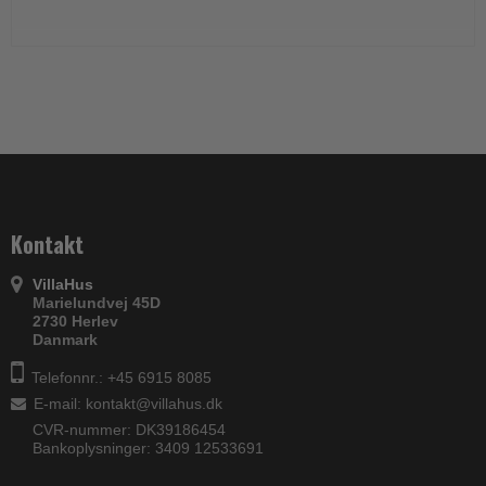
Kontakt
VillaHus
Marielundvej 45D
2730 Herlev
Danmark
Telefonnr.: +45 6915 8085
E-mail
:
kontakt@villahus.dk
CVR-nummer: DK39186454
Bankoplysninger: 3409 12533691