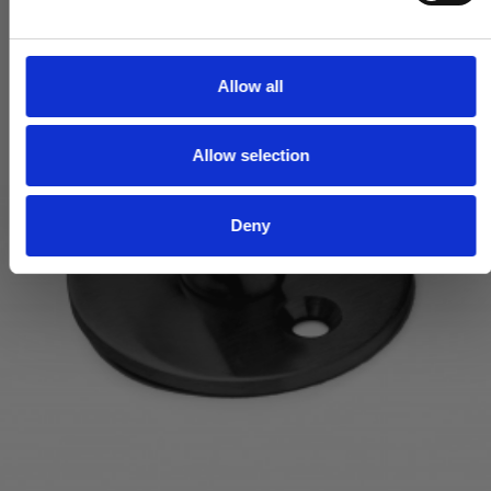
e
c
t
Allow all
i
o
Allow selection
n
Deny