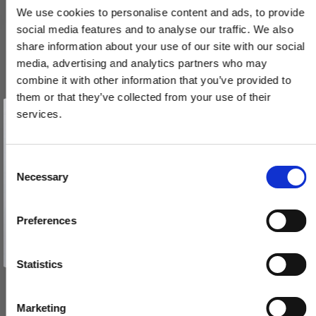
We use cookies to personalise content and ads, to provide
social media features and to analyse our traffic. We also
share information about your use of our site with our social
media, advertising and analytics partners who may
combine it with other information that you’ve provided to
them or that they’ve collected from your use of their
Vind et gavekort
på 1000 kr.
services.
Få inspiration og gode tilbud direkte i din indbakke. Tilmeld dig
nyhedsbrevet og deltag automatisk i lodtrækningen om et
gavekort på 1.000 kr.
Afmeld dig når som helst. Vinderen trækkes den sidste hverdag i måneden.
Arne Jacobsen - Vridergreb - Mat sort - cc30 mm - ASSA - RAL
Fornavn
C
9005
Necessary
o
06.1917.R1.130
Email
n
s
Preferences
e
TILMELD MIG
285,00 DKK
n
Nej tak
t
Statistics
VIS PRODUKT
S
e
Marketing
l