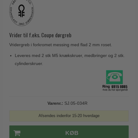
Husnumre
Knud Holscher dørgreb
Delfin & Hvalros
Brevindkast
Olivari
Gio Ponti LAMA
Ringetryk
Turnstyle Designs
Medici dørgreb
Postkasser
Vrider til f.eks. Coupe dørgreb
RANDI dørgreb
Svanemøllen træ dørgreb
Dørhængsler
Vridergreb i forkromet messing med flad 2 mm roset.
RDS Italienske dørgreb
Weingarden dørgreb
Skruer
Leveres med 2 stk M5 knækskruer, medbringer og 2 stk.
Samuel Heath produkter
Østerbro træ dørgreb
cylinderskruer.
Knager & Kroge
Sibes Metall
Dørgreb Buster+Punch
Hattehylder
Søe-Jensen & Co.
DND dørgreb
Kahytskrog
Valli & Valli dørgreb
Formani dørgreb
Messing pudsemiddel
YOUNG dørgreb
FSB dørgreb
Varenr.:
SJ.05-034R
VONSILD Møbelgreb
Randi Classic Line
Afsendes indenfor 15-20 hverdage
Turnstyle Designs Dørgreb
KØB
Paskvilgreb - Terrasse