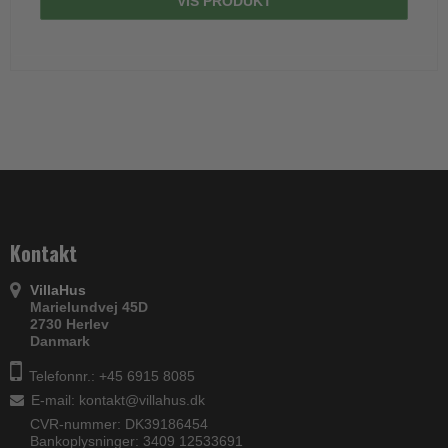
VIS PRODUKT
Kontakt
VillaHus
Marielundvej 45D
2730 Herlev
Danmark
Telefonnr.: +45 6915 8085
E-mail
:
kontakt@villahus.dk
CVR-nummer: DK39186454
Bankoplysninger: 3409 12533691