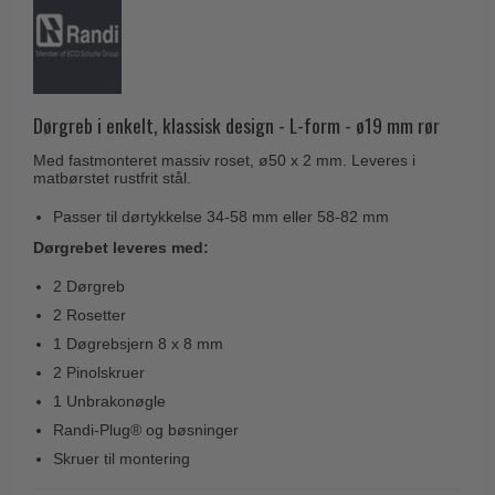
Husnumre
Knud Holscher dørgreb
Delfin & Hvalros
Brevindkast
Olivari
Gio Ponti LAMA
Ringetryk
Turnstyle Designs
Medici dørgreb
Postkasser
Dørgreb i enkelt, klassisk design - L-form - ø19 mm rør
RANDI dørgreb
Svanemøllen træ dørgreb
Dørhængsler
Med fastmonteret massiv roset, ø50 x 2 mm. Leveres i
RDS Italienske dørgreb
Weingarden dørgreb
matbørstet rustfrit stål.
Skruer
Samuel Heath produkter
Østerbro træ dørgreb
Passer til dørtykkelse 34-58 mm eller 58-82 mm
Knager & Kroge
Sibes Metall
Dørgrebet leveres med:
Dørgreb Buster+Punch
Hattehylder
Søe-Jensen & Co.
2 Dørgreb
DND dørgreb
Kahytskrog
Valli & Valli dørgreb
2 Rosetter
Formani dørgreb
1 Døgrebsjern 8 x 8 mm
Messing pudsemiddel
YOUNG dørgreb
FSB dørgreb
2 Pinolskruer
VONSILD Møbelgreb
1 Unbrakonøgle
Randi Classic Line
Randi-Plug® og bøsninger
Turnstyle Designs Dørgreb
Skruer til montering
Paskvilgreb - Terrasse