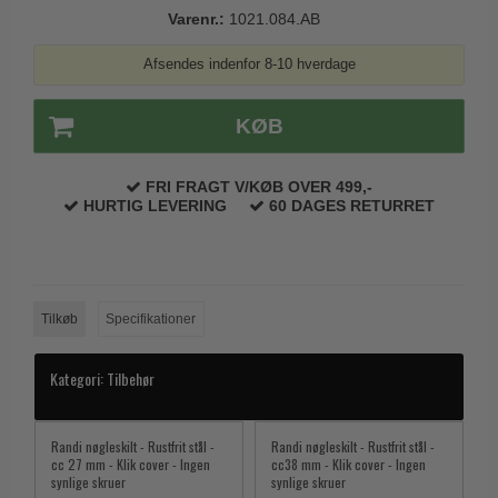
Varenr.:
1021.084.AB
Trædørgreb på Langskilt
Udendørs dørgreb
Afsendes indenfor 8-10 hverdage
KØB
FRI FRAGT V/KØB OVER 499,-
HURTIG LEVERING
60 DAGES RETURRET
Tilkøb
Specifikationer
Kategori:
Tilbehør
Randi nøgleskilt - Rustfrit stål -
Randi nøgleskilt - Rustfrit stål -
cc 27 mm - Klik cover - Ingen
cc38 mm - Klik cover - Ingen
synlige skruer
synlige skruer