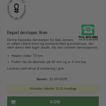
Husnumre
Knud Holscher dørgreb
Delfin & Hvalros
Brevindkast
Olivari
Gio Ponti LAMA
Ringetryk
Turnstyle Designs
Medici dørgreb
Postkasser
RANDI dørgreb
Svanemøllen træ dørgreb
Elegant dørstopper, Krom
Dørhængsler
RDS Italienske dørgreb
Weingarden dørgreb
Denne klassiske dørstopper fra Søe-Jensen,
Skruer
Samuel Heath produkter
er udført i blank krom og monteret blød gummekrave, der
Østerbro træ dørgreb
sikre døren ikke tager skade, når den rammer dørstopperen.
Knager & Kroge
Sibes Metall
Dørgreb Buster+Punch
Højden måler 73 mm
Hattehylder
Søe-Jensen & Co.
DND dørgreb
Foden har en diameter på 45 mm og er 4 mm høj
Kahytskrog
Valli & Valli dørgreb
Leveres med skrue til montering i gulv
Formani dørgreb
Messing pudsemiddel
YOUNG dørgreb
FSB dørgreb
Varenr.:
SJ.09-002R
VONSILD Møbelgreb
Randi Classic Line
Afsendes indenfor 15-20 hverdage
Turnstyle Designs Dørgreb
KØB
Paskvilgreb - Terrasse