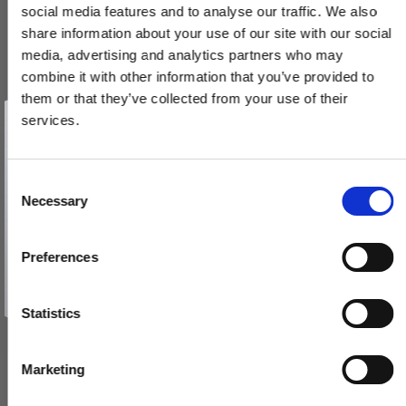
social media features and to analyse our traffic. We also
share information about your use of our site with our social
media, advertising and analytics partners who may
combine it with other information that you’ve provided to
them or that they’ve collected from your use of their
Vind et gavekort
på 1000 kr.
services.
Få inspiration og gode tilbud direkte i din indbakke. Tilmeld dig
nyhedsbrevet og deltag automatisk i lodtrækningen om et
gavekort på 1.000 kr.
Afmeld dig når som helst. Vinderen trækkes den sidste hverdag i måneden.
Dørstopper 1147 - Messing uden lak - Hvid + sort tip - 78 mm
Fornavn
C
232642
Necessary
o
Email
n
s
150,00 DKK
Preferences
e
TILMELD MIG
VIS PRODUKT
n
Nej tak
t
Statistics
S
e
Marketing
l
e