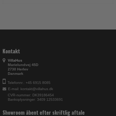
Kontakt
VillaHus
Marielundvej 45D
2730 Herlev
Danmark
Telefonnr.: +45 6915 8085
E-mail
:
kontakt@villahus.dk
CVR-nummer: DK39186454
Bankoplysninger: 3409 12533691
Showroom åbent efter skriftlig aftale