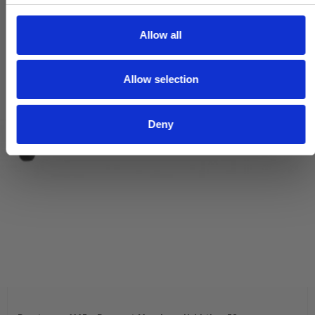
c
t
Allow all
i
o
Allow selection
n
Deny