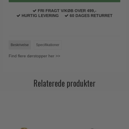
Trædørgreb på Langskilt
FRI FRAGT V/KØB OVER 499,-
Udendørs dørgreb
HURTIG LEVERING
60 DAGES RETURRET
Beskrivelse
Specifikationer
Find flere dørstopper her >>
Relaterede produkter