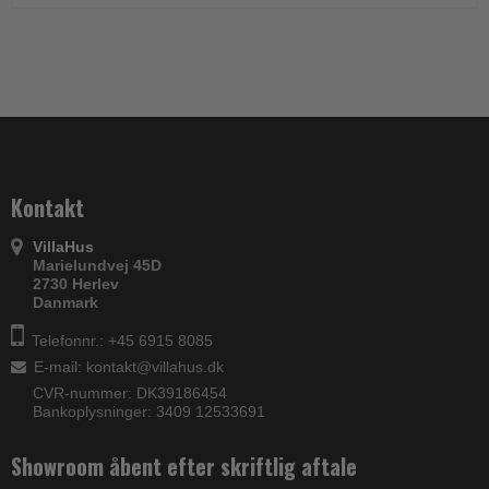
Kontakt
VillaHus
Marielundvej 45D
2730 Herlev
Danmark
Telefonnr.: +45 6915 8085
E-mail
:
kontakt@villahus.dk
CVR-nummer: DK39186454
Bankoplysninger: 3409 12533691
Showroom åbent efter skriftlig aftale