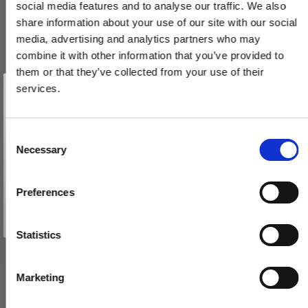
social media features and to analyse our traffic. We also
share information about your use of our site with our social
media, advertising and analytics partners who may
combine it with other information that you’ve provided to
them or that they’ve collected from your use of their
Vind et gavekort
på 1000 kr.
services.
Få inspiration og gode tilbud direkte i din indbakke. Tilmeld dig
nyhedsbrevet og deltag automatisk i lodtrækningen om et
gavekort på 1.000 kr.
Dørstopper 1147 - Messing uden lak - Hvid + sort tip - 78 mm
Afmeld dig når som helst. Vinderen trækkes den sidste hverdag i måneden.
Fornavn
C
232642
Necessary
o
Email
n
150,00 DKK
s
Preferences
e
TILMELD MIG
VIS PRODUKT
n
Nej tak
t
Statistics
S
e
Marketing
l
e