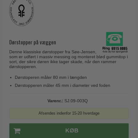
Husnumre
Knud Holscher dørgreb
Delfin & Hvalros
Brevindkast
Olivari
Gio Ponti LAMA
Ringetryk
Turnstyle Designs
Medici dørgreb
Postkasser
RANDI dørgreb
Svanemøllen træ dørgreb
Dørstopper på væggen
Dørhængsler
RDS Italienske dørgreb
Weingarden dørgreb
Denne klassiske dørstopper fra Søe-Jensen,
Skruer
Samuel Heath produkter
som er udført i massiv messing og monteret blød gummitop i
Østerbro træ dørgreb
sort, der sikre døren ikke tager skade, når den rammer
Knager & Kroge
Sibes Metall
dørstopperen.
Dørgreb Buster+Punch
Hattehylder
Søe-Jensen & Co.
Dørstoperen måler 80 mm i længden
DND dørgreb
Kahytskrog
Dørstopperen måler 45 mm i diameter ved foden
Valli & Valli dørgreb
Formani dørgreb
Messing pudsemiddel
YOUNG dørgreb
Varenr.:
SJ.09-003Q
FSB dørgreb
VONSILD Møbelgreb
Randi Classic Line
Afsendes indenfor 15-20 hverdage
Turnstyle Designs Dørgreb
KØB
Paskvilgreb - Terrasse