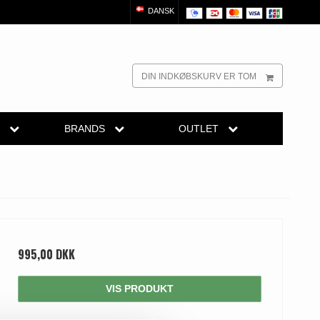
DANSK
DIN INDKØBSKURV ER TOM
R
BRANDS
OUTLET
dørgreb
Randi Classic Line
Outlet dørgreb
Outlet dørtilbehør
reb
Turnstyle Designs Dørgreb
Outlet møbelgreb
el
belgreb
Paskvilgreb - Terrasse
Outlet beslag
Trædørgreb på Langskilt
995,00 DKK
Udendørs dørgreb
VIS PRODUKT