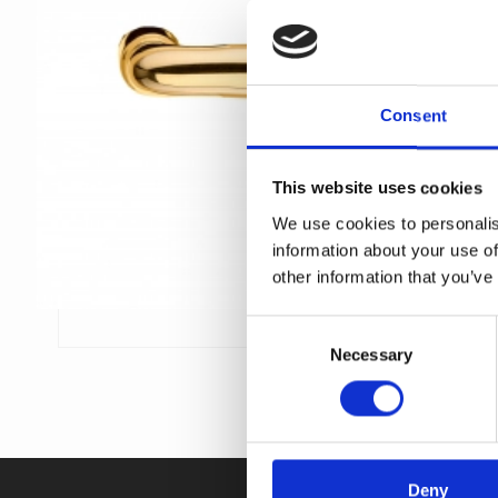
Porcelæn dørgreb
Dørgrebspinde
FORMANI
Italienske dørgreb
Vinduesbeslag
Intersteel dørgreb
Kobber dørgreb
Løse Dørgreb
FSB - Dørgreb
Runde & Ovale dørgreb
Vridergreb
Kleis Design
Consent
This website uses cookies
We use cookies to personalis
information about your use of
other information that you’ve
C
Necessary
o
n
s
e
n
t
Deny