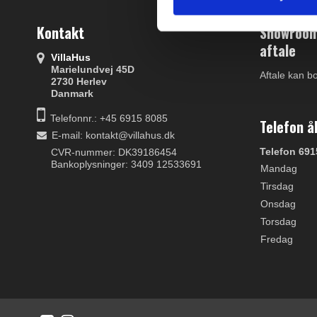
S
e
Kontakt
Showroom 
l
aftale
VillaHus
e
Marielundvej 45D
Aftale kan b
c
2730 Herlev
Danmark
t
i
Telefonnr.: +45 6915 8085
Telefon å
o
E-mail
:
kontakt@villahus.dk
n
Telefon 691
CVR-nummer: DK39186454
Bankoplysninger: 3409 12533691
Mandag
Tirsdag
Onsdag
Torsdag
Fredag