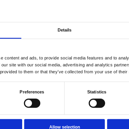
Delfin & Hvalros
Skruer
Sibes Metall
Formani dørgreb
Gio Ponti LAMA
Knager & Kroge
Søe-Jensen & Co.
FSB dørgreb
Details
e content and ads, to provide social media features and to analy
 our site with our social media, advertising and analytics partn
 provided to them or that they’ve collected from your use of their
Preferences
Statistics
Allow selection