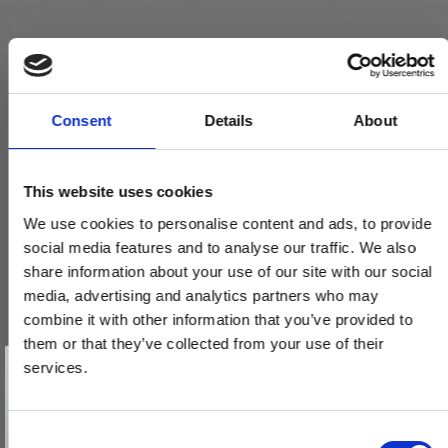
Trædørgreb på Langskilt
Udendørs dørgreb
Dørgreb (sæt) - Nikkel - BYRON
SJ.08-059N
Consent
Details
About
1.250,00 DKK
This website uses cookies
VIS PRODUKT
We use cookies to personalise content and ads, to provide
social media features and to analyse our traffic. We also
share information about your use of our site with our social
media, advertising and analytics partners who may
combine it with other information that you’ve provided to
them or that they’ve collected from your use of their
Vind et gavekort
på 1000 kr.
services.
Få inspiration og gode tilbud direkte i din indbakke. Tilmeld dig
nyhedsbrevet og deltag automatisk i lodtrækningen om et
gavekort på 1.000 kr.
Afmeld dig når som helst. Vinderen trækkes den sidste hverdag i måneden.
Fornavn
C