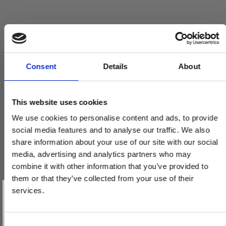
Trædørgreb på Langskilt
Udendørs dørgreb
Dørhåndtag (sæt) - Messing - EMPIRE UFFICI
SJ.08-027Q
Consent
Details
About
1.395,00 DKK
VIS PRODUKT
This website uses cookies
We use cookies to personalise content and ads, to provide
social media features and to analyse our traffic. We also
share information about your use of our site with our social
media, advertising and analytics partners who may
combine it with other information that you’ve provided to
them or that they’ve collected from your use of their
Vind et gavekort
på 1000 kr.
services.
Få inspiration og gode tilbud direkte i din indbakke. Tilmeld dig
nyhedsbrevet og deltag automatisk i lodtrækningen om et
gavekort på 1.000 kr.
Afmeld dig når som helst. Vinderen trækkes den sidste hverdag i måneden.
Fornavn
C