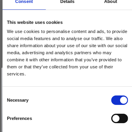
Consent
Details
About
Arne Jacobsen dørhåndtag - AJ97 dørgreb - Messing - Lille
This website uses cookies
model cc30mm
2412060001
We use cookies to personalise content and ads, to provide
social media features and to analyse our traffic. We also
share information about your use of our site with our social
1.360,00 DKK
media, advertising and analytics partners who may
combine it with other information that you’ve provided to
VIS PRODUKT
them or that they’ve collected from your use of their
Vind et gavekort
på 1000 kr.
services.
Få inspiration og gode tilbud direkte i din indbakke. Tilmeld dig
nyhedsbrevet og deltag automatisk i lodtrækningen om et
gavekort på 1.000 kr.
Afmeld dig når som helst. Vinderen trækkes den sidste hverdag i måneden.
Fornavn
C
Necessary
o
Email
n
s
Preferences
e
TILMELD MIG
n