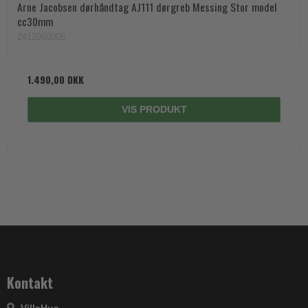
Arne Jacobsen dørhåndtag AJ111 dørgreb Messing Stor model
cc30mm
2412060005
1.490,00 DKK
VIS PRODUKT
Kontakt
VillaHus