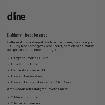
Husnumre
Knud Holscher dørgreb
Delfin & Hvalros
Brevindkast
Olivari
Gio Ponti LAMA
Ringetryk
Turnstyle Designs
Medici dørgreb
Postkasser
RANDI dørgreb
Svanemøllen træ dørgreb
Dørhængsler
Eksklusivt Hoveddørsgreb
RDS Italienske dørgreb
Weingarden dørgreb
Skruer
Dette eksklusive dørgreb fra Arne Jacobsen, blev designet i
Samuel Heath produkter
Østerbro træ dørgreb
1955, og bliver stadigvæk produceret, som en af de største
Knager & Kroge
design klassikere indenfor dørgreb.
Sibes Metall
Dørgreb Buster+Punch
Hattehylder
Dørgrebet måler 111 mm
Søe-Jensen & Co.
DND dørgreb
Rosetten måler 50 mm
Kahytskrog
Valli & Valli dørgreb
Formani dørgreb
Centerafstanden er 38 mm
Messing pudsemiddel
YOUNG dørgreb
Passer til ældre døre
FSB dørgreb
Passer til en dørtykkelse fra 33 til 59 mm
VONSILD Møbelgreb
Randi Classic Line
Arne Jacobsens dørgreb leveres med:
Turnstyle Designs Dørgreb
2 Messing dørgreb
Paskvilgreb - Terrasse
2 Rosetter i messing