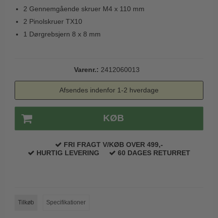
Trædørgreb på Langskilt
2 Gennemgående skruer M4 x 110 mm
2 Pinolskruer TX10
Udendørs dørgreb
1 Dørgrebsjern 8 x 8 mm
Varenr.:
2412060013
Afsendes indenfor 1-2 hverdage
KØB
FRI FRAGT V/KØB OVER 499,-
HURTIG LEVERING
60 DAGES RETURRET
Tilkøb
Specifikationer