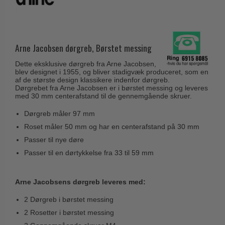
Husnumre
Knud Holscher dørgreb
Delfin & Hvalros
Brevindkast
Olivari
Gio Ponti LAMA
Ringetryk
Turnstyle Designs
Arne Jacobsen dørgreb, Børstet messing
Medici dørgreb
Postkasser
RANDI dørgreb
Svanemøllen træ dørgreb
Dette eksklusive dørgreb fra Arne Jacobsen,
Dørhængsler
blev designet i 1955, og bliver stadigvæk produceret, som en
RDS Italienske dørgreb
Weingarden dørgreb
af de største design klassikere indenfor dørgreb.
Skruer
Dørgrebet fra Arne Jacobsen er i børstet messing og leveres
Samuel Heath produkter
med 30 mm centerafstand til de gennemgående skruer.
Østerbro træ dørgreb
Knager & Kroge
Sibes Metall
Dørgreb måler 97 mm
Dørgreb Buster+Punch
Hattehylder
Søe-Jensen & Co.
Roset måler 50 mm og har en centerafstand på 30 mm
DND dørgreb
Kahytskrog
Passer til nye døre
Valli & Valli dørgreb
Formani dørgreb
Passer til en dørtykkelse fra 33 til 59 mm
Messing pudsemiddel
YOUNG dørgreb
FSB dørgreb
VONSILD Møbelgreb
Arne Jacobsens dørgreb leveres med:
Randi Classic Line
Turnstyle Designs Dørgreb
2 Dørgreb i børstet messing
2 Rosetter i børstet messing
Paskvilgreb - Terrasse