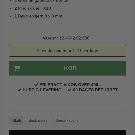
2 Gennemgående skruer M4
Trædørgreb på Langskilt
2 Pinolskruer TX10
Udendørs dørgreb
1 Dørgrebsjern 8 x 8 mm
Varenr.:
12.4042.02.030
Afsendes indenfor 1-2 hverdage
KØB
FRI FRAGT V/KØB OVER 499,-
HURTIG LEVERING
60 DAGES RETURRET
Tilkøb
Beskrivelse
Specifikationer