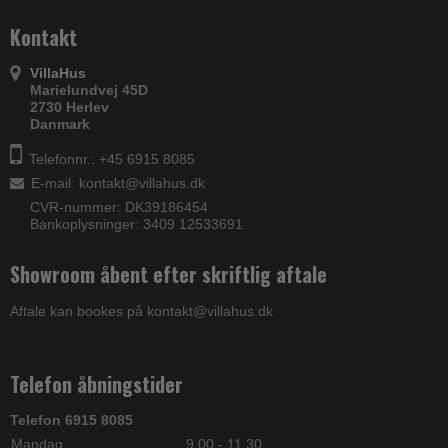
Kontakt
VillaHus
Marielundvej 45D
2730 Herlev
Danmark
Telefonnr.: +45 6915 8085
E-mail
:
kontakt@villahus.dk
CVR-nummer: DK39186454
Bankoplysninger: 3409 12533691
Showroom åbent efter skriftlig aftale
Aftale kan bookes på kontakt@villahus.dk
Telefon åbningstider
Telefon 6915 8085
Mandag
9.00 - 11.30