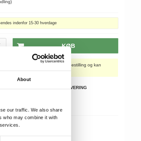
dling)
sendes indenfor 15-30 hverdage
T
KØB
rdage. Produktet fremstilles på bestilling og kan
About
KØB OVER 499,-
HURTIG LEVERING
60 DAGES RETURRET
se our traffic. We also share
ers who may combine it with
 services.