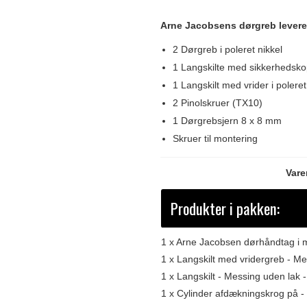
Arne Jacobsens dørgreb lever
2 Dørgreb i poleret nikkel
1 Langskilte med sikkerhedskop
1 Langskilt med vrider i poleret
2 Pinolskruer (TX10)
1 Dørgrebsjern 8 x 8 mm
Skruer til montering
Vare
Produkter i pakken:
1 x
Arne Jacobsen dørhåndtag i 
1 x
Langskilt med vridergreb - M
1 x
Langskilt - Messing uden lak -
1 x
Cylinder afdækningskrog på - 