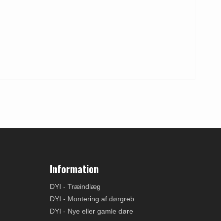
Information
DYI - Træindlæg
DYI - Montering af dørgreb
DYI - Nye eller gamle døre