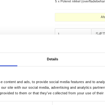
5 x
Poleret nikkel (overfladebehan
Af
SÆ
BEMÆRK: Leveringstid 15–30 hve
derfor
ikke returneres
.
Details
FRI FRAGT V/
e content and ads, to provide social media features and to analy
 our site with our social media, advertising and analytics partn
 provided to them or that they’ve collected from your use of their