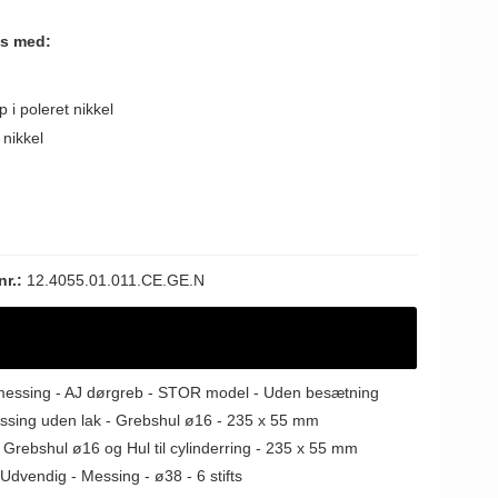
es med:
 i poleret nikkel
 nikkel
nr.:
12.4055.01.011.CE.GE.N
messing - AJ dørgreb - STOR model - Uden besætning
essing uden lak - Grebshul ø16 - 235 x 55 mm
 Grebshul ø16 og Hul til cylinderring - 235 x 55 mm
Udvendig - Messing - ø38 - 6 stifts