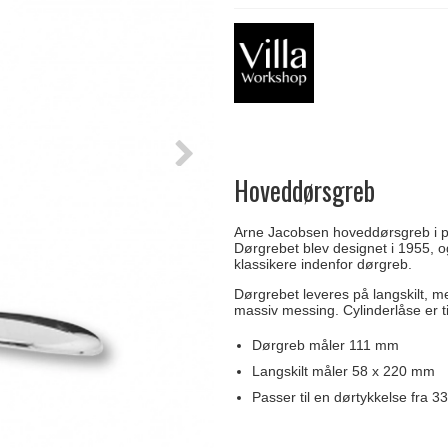
Delfin & Hvalros
Skruer
Sibes Metall
Formani dørgreb
Gio Ponti LAMA
Knager & Kroge
Søe-Jensen & Co.
FSB dørgreb
Hoveddørsgreb
Arne Jacobsen hoveddørsgreb i pol
Dørgrebet blev designet i 1955, o
klassikere indenfor dørgreb.
Dørgrebet leveres på langskilt, m
massiv messing. Cylinderlåse er t
Dørgreb måler 111 mm
Langskilt måler 58 x 220 mm
Passer til en dørtykkelse fra 3