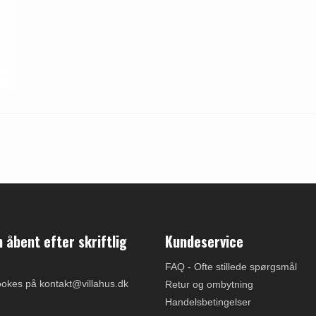
åbent efter skriftlig
Kundeservice
FAQ - Ofte stillede spørgsmål
ookes på kontakt@villahus.dk
Retur og ombytning
Handelsbetingelser