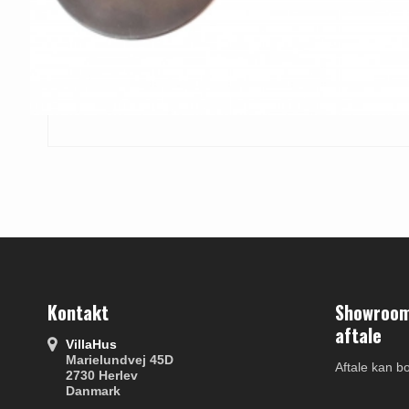
Kontakt
Showroom 
aftale
VillaHus
Marielundvej 45D
Aftale kan b
2730 Herlev
Danmark