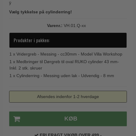
ÿ
Trædørgreb på Langskilt
Vælg tykkelse på cylinderring!
Udendørs dørgreb
Varenr.:
VH.01.Q-xx
Produkter i pakken:
1 x
Vridergreb - Messing - cc30mm - Model Villa Workshop
1 x
Medbringer til Dørgreb til oval RUKO cylinder 43 mm-
Inkl. 2 stk. skruer
1 x
Cylinderring - Messing uden lak - Udvendig - 8 mm
Afsendes indenfor 1-2 hverdage
KØB
FRI FRAGT V/KØB OVER 499,-