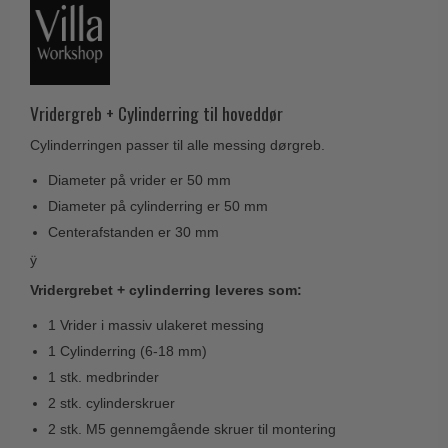
Husnumre
Knud Holscher dørgreb
Delfin & Hvalros
Brevindkast
Olivari
Gio Ponti LAMA
Ringetryk
Turnstyle Designs
Medici dørgreb
Postkasser
Vridergreb + Cylinderring til hoveddør
RANDI dørgreb
Svanemøllen træ dørgreb
Dørhængsler
Cylinderringen passer til alle messing dørgreb.
RDS Italienske dørgreb
Weingarden dørgreb
Skruer
Diameter på vrider er 50 mm
Samuel Heath produkter
Østerbro træ dørgreb
Diameter på cylinderring er 50 mm
Knager & Kroge
Sibes Metall
Dørgreb Buster+Punch
Centerafstanden er 30 mm
Hattehylder
Søe-Jensen & Co.
ÿ
DND dørgreb
Kahytskrog
Valli & Valli dørgreb
Vridergrebet + cylinderring leveres som:
Formani dørgreb
Messing pudsemiddel
YOUNG dørgreb
1 Vrider i massiv ulakeret messing
FSB dørgreb
1 Cylinderring (6-18 mm)
VONSILD Møbelgreb
Randi Classic Line
1 stk. medbrinder
Turnstyle Designs Dørgreb
2 stk. cylinderskruer
2 stk. M5 gennemgående skruer til montering
Paskvilgreb - Terrasse