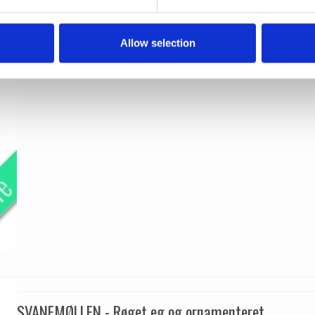
Kyner og Co
SVANEMOLLEN1002
Allow selection
SVANEMØLLEN - Røget eg og ornamenteret