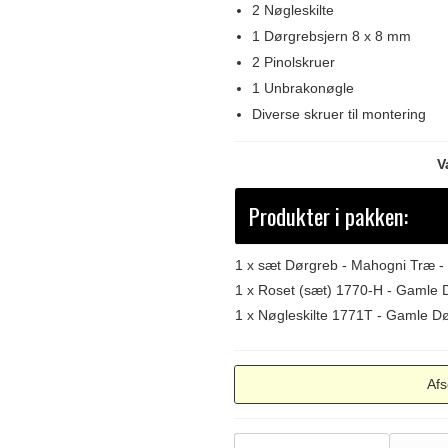
2 Nøgleskilte
1 Dørgrebsjern 8 x 8 mm
2 Pinolskruer
1 Unbrakonøgle
Diverse skruer til montering
V
Produkter i pakken:
1 x
sæt Dørgreb - Mahogni Træ -
1 x
Roset (sæt) 1770-H - Gamle D
1 x
Nøgleskilte 1771T - Gamle Dør
Afs