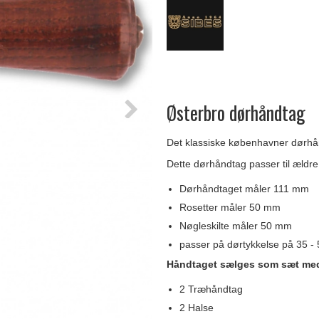
Delfin & Hvalros
Skruer
Sibes Metall
Formani dørgreb
Gio Ponti LAMA
Knager & Kroge
Søe-Jensen & Co.
FSB dørgreb
Østerbro dørhåndtag
Det klassiske københavner dørhån
Dette dørhåndtag passer til ældre
Dørhåndtaget måler 111 mm
Rosetter måler 50 mm
Nøgleskilte måler 50 mm
passer på dørtykkelse på 35 -
Håndtaget sælges som sæt me
2 Træhåndtag
2 Halse