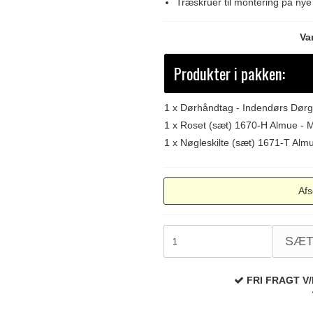
Træskruer til montering på ny
Va
Produkter i pakken:
1 x
Dørhåndtag - Indendørs Dørg
1 x
Roset (sæt) 1670-H Almue - 
1 x
Nøgleskilte (sæt) 1671-T Alm
Afs
SÆ
FRI FRAGT V/