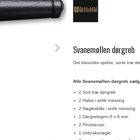
Delfin & Hvalros
Skruer
Sibes Metall
Formani dørgreb
Gio Ponti LAMA
Knager & Kroge
Søe-Jensen & Co.
FSB dørgreb
Svanemøllen dørgreb
Det klassiske spidse, sorte træ d
Alle Svanemøllen dørgreb sæl
2 Sort træ dørgreb
2 Halse i antik messing
2 Nøgleskilte i antik messing
1 Dørgrebsjern 8 x 8 mm
2 Pinolskruer
1 Unbrakonøgle