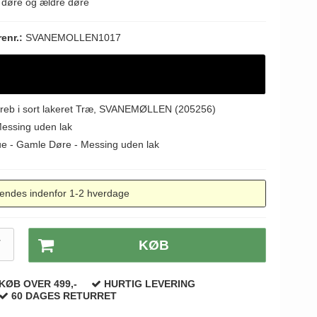
e døre og ældre døre
renr.:
SVANEMOLLEN1017
reb i sort lakeret Træ, SVANEMØLLEN (205256)
Messing uden lak
ue - Gamle Døre - Messing uden lak
endes indenfor 1-2 hverdage
T
KØB
KØB OVER 499,-
HURTIG LEVERING
60 DAGES RETURRET