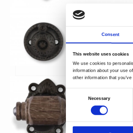
Consent
This website uses cookies
We use cookies to personalis
information about your use of
other information that you’ve
C
Necessary
o
n
s
e
n