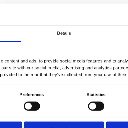
Details
e content and ads, to provide social media features and to analy
 our site with our social media, advertising and analytics partn
 provided to them or that they’ve collected from your use of their
SVANEMØLLEN - Røget eg og oxideret messing -
Nye døre
Preferences
Statistics
Kyner og Co
SVANEMOLLEN1002