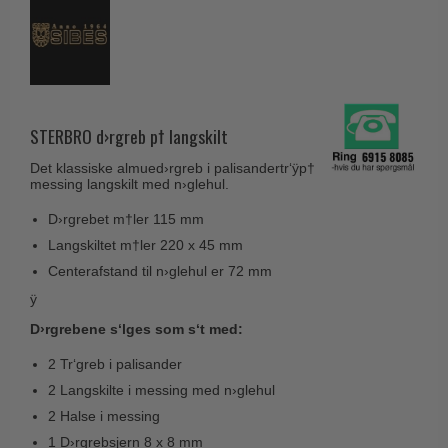
Husnumre
Knud Holscher dørgreb
Delfin & Hvalros
Brevindkast
Olivari
Gio Ponti LAMA
Ringetryk
Turnstyle Designs
Medici dørgreb
Postkasser
RANDI dørgreb
Svanemøllen træ dørgreb
STERBRO d›rgreb p† langskilt
Dørhængsler
RDS Italienske dørgreb
Weingarden dørgreb
Det klassiske almued›rgreb i palisandertr‘ÿp†
Skruer
Samuel Heath produkter
messing langskilt med n›glehul.
Østerbro træ dørgreb
Knager & Kroge
Sibes Metall
D›rgrebet m†ler 115 mm
Dørgreb Buster+Punch
Hattehylder
Langskiltet m†ler 220 x 45 mm
Søe-Jensen & Co.
DND dørgreb
Centerafstand til n›glehul er 72 mm
Kahytskrog
Valli & Valli dørgreb
Formani dørgreb
ÿ
Messing pudsemiddel
YOUNG dørgreb
FSB dørgreb
D›rgrebene s‘lges som s‘t med:
VONSILD Møbelgreb
Randi Classic Line
2 Tr‘greb i palisander
2 Langskilte i messing med n›glehul
Turnstyle Designs Dørgreb
2 Halse i messing
Paskvilgreb - Terrasse
1 D›rgrebsjern 8 x 8 mm