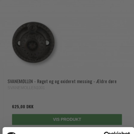
SVANEMØLLEN - Røget eg og oxideret messing - Ældre døre
SVANEMOLLEN1001
625,00 DKK
VIS PRODUKT