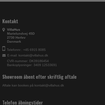
Kontakt
VillaHus
Marielundvej 45D
2730 Herlev
Danmark
Telefonnr.: +45 6915 8085
E-mail
:
kontakt@villahus.dk
CVR-nummer: DK39186454
Bankoplysninger: 3409 12533691
Showroom åbent efter skriftlig aftale
Aftale kan bookes på kontakt@villahus.dk
Telefon åbningstider