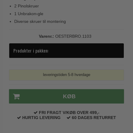
Trædørgreb på Langskilt
2 Pinolskruer
1 Unbrakon›gle
Udendørs dørgreb
Diverse skruer til montering
Varenr.:
OESTERBRO.1103
Produkter i pakken:
leveringstiden 5-8 hverdage
KØB
FRI FRAGT V/KØB OVER 499,-
HURTIG LEVERING
60 DAGES RETURRET