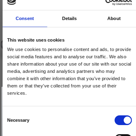
Consent
Details
About
This website uses cookies
We use cookies to personalise content and ads, to provide
social media features and to analyse our traffic. We also
share information about your use of our site with our social
media, advertising and analytics partners who may
combine it with other information that you’ve provided to
them or that they’ve collected from your use of their
Vind et gavekort
på 1000 kr.
services.
Få inspiration og gode tilbud direkte i din indbakke. Tilmeld dig
nyhedsbrevet og deltag automatisk i lodtrækningen om et
gavekort på 1.000 kr.
Afmeld dig når som helst. Vinderen trækkes den sidste hverdag i måneden.
Fornavn
C
Necessary
o
Email
n
s