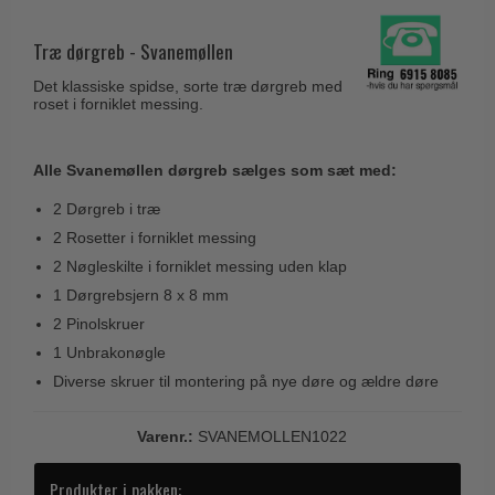
Husnumre
Knud Holscher dørgreb
Delfin & Hvalros
Brevindkast
Træ dørgreb - Svanemøllen
Olivari
Gio Ponti LAMA
Ringetryk
Det klassiske spidse, sorte træ dørgreb med
Turnstyle Designs
Medici dørgreb
roset i forniklet messing.
Postkasser
RANDI dørgreb
Svanemøllen træ dørgreb
Dørhængsler
RDS Italienske dørgreb
Alle Svanemøllen dørgreb sælges som sæt med:
Weingarden dørgreb
Skruer
Samuel Heath produkter
2 Dørgreb i træ
Østerbro træ dørgreb
Knager & Kroge
Sibes Metall
2 Rosetter i forniklet messing
Dørgreb Buster+Punch
2 Nøgleskilte i forniklet messing uden klap
Hattehylder
Søe-Jensen & Co.
DND dørgreb
1 Dørgrebsjern 8 x 8 mm
Kahytskrog
Valli & Valli dørgreb
2 Pinolskruer
Formani dørgreb
Messing pudsemiddel
YOUNG dørgreb
1 Unbrakonøgle
FSB dørgreb
Diverse skruer til montering på nye døre og ældre døre
VONSILD Møbelgreb
Randi Classic Line
Varenr.:
SVANEMOLLEN1022
Turnstyle Designs Dørgreb
Paskvilgreb - Terrasse
Produkter i pakken: