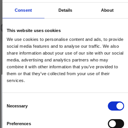
Consent
Details
About
This website uses cookies
We use cookies to personalise content and ads, to provide
social media features and to analyse our traffic. We also
share information about your use of our site with our social
media, advertising and analytics partners who may
combine it with other information that you’ve provided to
them or that they’ve collected from your use of their
Vind et gavekort
på 1000 kr.
services.
Få inspiration og gode tilbud direkte i din indbakke. Tilmeld dig
nyhedsbrevet og deltag automatisk i lodtrækningen om et
gavekort på 1.000 kr.
Afmeld dig når som helst. Vinderen trækkes den sidste hverdag i måneden.
Fornavn
C
Necessary
o
Email
n
s
Preferences
e
TILMELD MIG