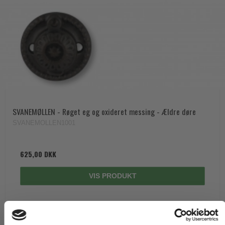
SVANEMØLLEN - Røget eg og oxideret messing - Ældre døre
SVANEMOLLEN1001
625,00 DKK
VIS PRODUKT