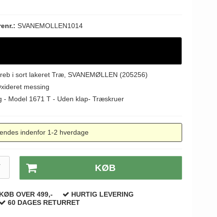
renr.:
SVANEMOLLEN1014
reb i sort lakeret Træ, SVANEMØLLEN (205256)
Oxideret messing
ng - Model 1671 T - Uden klap- Træskruer
endes indenfor 1-2 hverdage
T
KØB
KØB OVER 499,-
HURTIG LEVERING
60 DAGES RETURRET