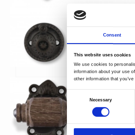
Consent
This website uses cookies
We use cookies to personalis
information about your use of
other information that you’ve
C
Necessary
o
n
s
e
n