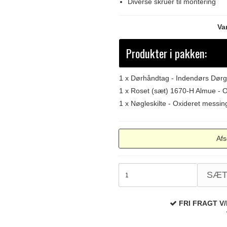
Diverse skruer til montering
Va
Produkter i pakken:
1 x
Dørhåndtag - Indendørs Dørg
1 x
Roset (sæt) 1670-H Almue - 
1 x
Nøgleskilte - Oxideret messi
Afs
SÆ
FRI FRAGT V/