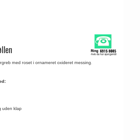
llen
ørgreb med roset i ornameret oxideret messing.
ed:
g uden klap