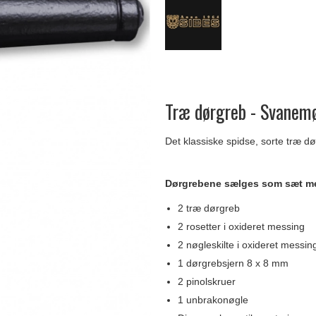
Delfin & Hvalros
Skruer
Sibes Metall
Formani dørgreb
Gio Ponti LAMA
Knager & Kroge
Søe-Jensen & Co.
FSB dørgreb
Træ dørgreb - Svanemø
Det klassiske spidse, sorte træ d
Dørgrebene sælges som sæt m
2 træ dørgreb
2 rosetter i oxideret messing
2 nøgleskilte i oxideret messin
1 dørgrebsjern 8 x 8 mm
2 pinolskruer
1 unbrakonøgle