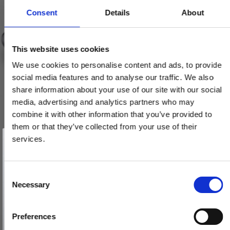
Consent
Details
About
This website uses cookies
We use cookies to personalise content and ads, to provide
social media features and to analyse our traffic. We also
share information about your use of our site with our social
media, advertising and analytics partners who may
combine it with other information that you’ve provided to
them or that they’ve collected from your use of their
Vind et gavekort
på 1000 kr.
services.
Få inspiration og gode tilbud direkte i din indbakke. Tilmeld dig
nyhedsbrevet og deltag automatisk i lodtrækningen om et
gavekort på 1.000 kr.
Afmeld dig når som helst. Vinderen trækkes den sidste hverdag i måneden.
Fornavn
C
Necessary
o
Email
n
s
Preferences
e
TILMELD MIG