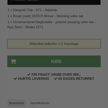
Trædørgreb på Langskilt
1 x
Dørgreb Træ - 671 - Asketræ
Udendørs dørgreb
1 x
Roset (sæt) 1670-H Almue - Messing uden lak
1 x
Ornamenteret Nøgleskilte - poleret messing uden lak -
Nye Døre - Model 1671
Afsendes indenfor 1-2 hverdage
KØB
FRI FRAGT V/KØB OVER 499,-
HURTIG LEVERING
60 DAGES RETURRET
Beskrivelse
Specifikationer