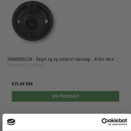
SVANEMØLLEN - Røget eg og oxideret messing - Ældre døre
SVANEMOLLEN1001
625,00 DKK
VIS PRODUKT