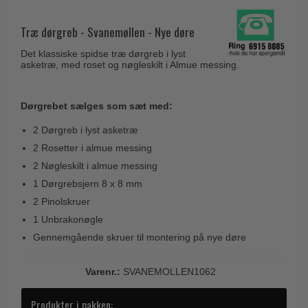
Husnumre
Knud Holscher dørgreb
Delfin & Hvalros
Brevindkast
Træ dørgreb - Svanemøllen - Nye døre
Olivari
Gio Ponti LAMA
Ringetryk
Det klassiske spidse træ dørgreb i lyst
Turnstyle Designs
Medici dørgreb
asketræ, med roset og nøgleskilt i Almue messing.
Postkasser
RANDI dørgreb
Svanemøllen træ dørgreb
Dørhængsler
RDS Italienske dørgreb
Dørgrebet sælges som sæt med:
Weingarden dørgreb
Skruer
Samuel Heath produkter
2 Dørgreb i lyst asketræ
Østerbro træ dørgreb
Knager & Kroge
Sibes Metall
2 Rosetter i almue messing
Dørgreb Buster+Punch
2 Nøgleskilt i almue messing
Hattehylder
Søe-Jensen & Co.
DND dørgreb
1 Dørgrebsjern 8 x 8 mm
Kahytskrog
Valli & Valli dørgreb
2 Pinolskruer
Formani dørgreb
Messing pudsemiddel
YOUNG dørgreb
1 Unbrakonøgle
FSB dørgreb
Gennemgående skruer til montering på nye døre
VONSILD Møbelgreb
Randi Classic Line
Varenr.:
SVANEMOLLEN1062
Turnstyle Designs Dørgreb
Paskvilgreb - Terrasse
Produkter i pakken: