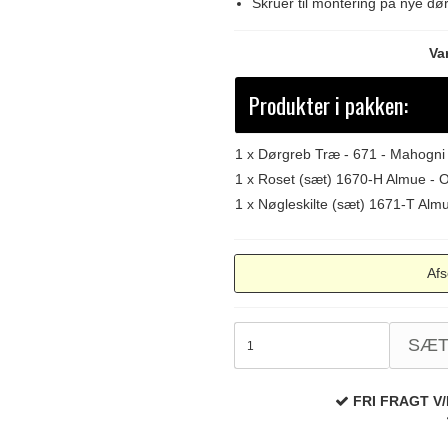
Skruer til montering på nye dø
Va
Produkter i pakken:
1 x
Dørgreb Træ - 671 - Mahogni
1 x
Roset (sæt) 1670-H Almue - 
1 x
Nøgleskilte (sæt) 1671-T Alm
Afs
SÆ
FRI FRAGT V/