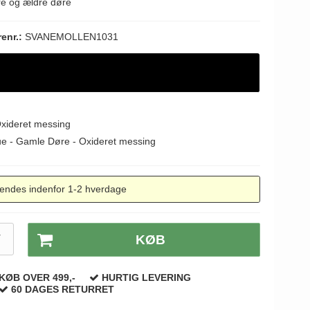
re og ældre døre
renr.:
SVANEMOLLEN1031
Oxideret messing
ue - Gamle Døre - Oxideret messing
endes indenfor 1-2 hverdage
T
KØB
KØB OVER 499,-
HURTIG LEVERING
60 DAGES RETURRET