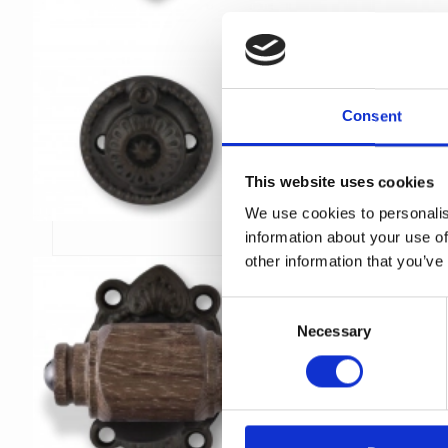
Consent
This website uses cookies
We use cookies to personalis
information about your use of
other information that you’ve
C
Necessary
o
n
s
e
n