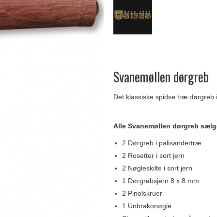
Delfin & Hvalros
Skruer
Sibes Metall
Formani dørgreb
Gio Ponti LAMA
Knager & Kroge
Søe-Jensen & Co.
FSB dørgreb
Svanemøllen dørgreb
Det klassiske spidse træ dørgreb i
Alle Svanemøllen dørgreb sæl
2 Dørgreb i palisandertræ
2 Rosetter i sort jern
2 Nøgleskilte i sort jern
1 Dørgrebsjern 8 x 8 mm
2 Pinolskruer
1 Unbrakonøgle