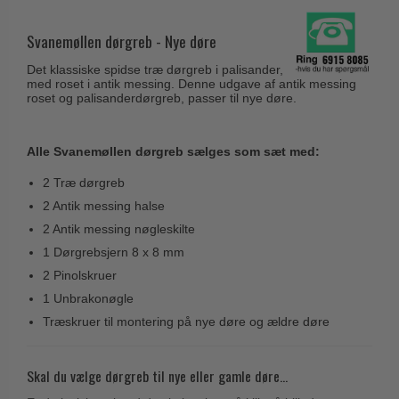
Husnumre
Knud Holscher dørgreb
Delfin & Hvalros
Brevindkast
Svanemøllen dørgreb - Nye døre
Olivari
Gio Ponti LAMA
Ringetryk
Det klassiske spidse træ dørgreb i palisander,
Turnstyle Designs
Medici dørgreb
med roset i antik messing. Denne udgave af antik messing
Postkasser
roset og palisanderdørgreb, passer til nye døre.
RANDI dørgreb
Svanemøllen træ dørgreb
Dørhængsler
RDS Italienske dørgreb
Weingarden dørgreb
Alle Svanemøllen dørgreb sælges som sæt med:
Skruer
Samuel Heath produkter
Østerbro træ dørgreb
2 Træ dørgreb
Knager & Kroge
Sibes Metall
Dørgreb Buster+Punch
2 Antik messing halse
Hattehylder
Søe-Jensen & Co.
2 Antik messing nøgleskilte
DND dørgreb
Kahytskrog
Valli & Valli dørgreb
1 Dørgrebsjern 8 x 8 mm
Formani dørgreb
2 Pinolskruer
Messing pudsemiddel
YOUNG dørgreb
FSB dørgreb
1 Unbrakonøgle
VONSILD Møbelgreb
Træskruer til montering på nye døre og ældre døre
Randi Classic Line
Turnstyle Designs Dørgreb
Skal du vælge dørgreb til nye eller gamle døre...
Paskvilgreb - Terrasse