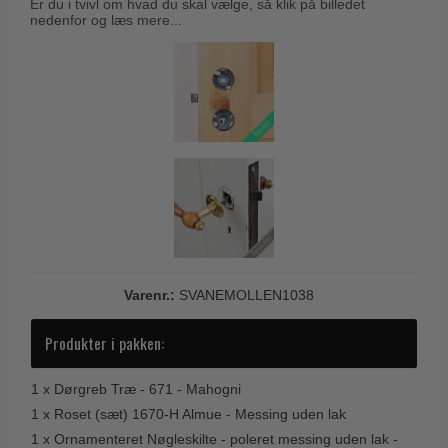
Er du i tvivl om hvad du skal vælge, så klik på billedet
Trædørgreb på Langskilt
nedenfor og læs mere...
Udendørs dørgreb
Varenr.:
SVANEMOLLEN1038
Produkter i pakken:
1 x
Dørgreb Træ - 671 - Mahogni
1 x
Roset (sæt) 1670-H Almue - Messing uden lak
1 x
Ornamenteret Nøgleskilte - poleret messing uden lak -