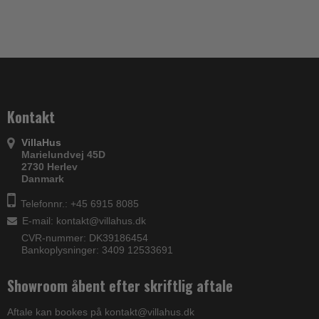
Kontakt
VillaHus
Marielundvej 45D
2730 Herlev
Danmark
Telefonnr.: +45 6915 8085
E-mail
:
kontakt@villahus.dk
CVR-nummer: DK39186454
Bankoplysninger: 3409 12533691
Showroom åbent efter skriftlig aftale
Aftale kan bookes på kontakt@villahus.dk