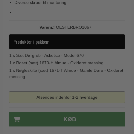
Diverse skruer til montering
Trædørgreb på Langskilt
Udendørs dørgreb
Varenr.:
OESTERBRO1067
Produkter i pakken:
1 x
Sæt Dørgreb - Asketræ - Model 670
1 x
Roset (sæt) 1670-H Almue - Oxideret messing
1 x
Nøgleskilte (sæt) 1671-T Almue - Gamle Døre - Oxideret
messing
Afsendes indenfor 1-2 hverdage
KØB