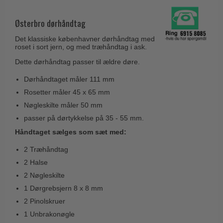
Husnumre
Knud Holscher dørgreb
Delfin & Hvalros
Brevindkast
Østerbro dørhåndtag
Olivari
Gio Ponti LAMA
Ringetryk
Det klassiske københavner dørhåndtag med
Turnstyle Designs
Medici dørgreb
roset i sort jern, og med træhåndtag i ask.
Postkasser
RANDI dørgreb
Dette dørhåndtag passer til ældre døre.
Svanemøllen træ dørgreb
Dørhængsler
RDS Italienske dørgreb
Weingarden dørgreb
Dørhåndtaget måler 111 mm
Skruer
Samuel Heath produkter
Rosetter måler 45 x 65 mm
Østerbro træ dørgreb
Knager & Kroge
Nøgleskilte måler 50 mm
Sibes Metall
Dørgreb Buster+Punch
passer på dørtykkelse på 35 - 55 mm.
Hattehylder
Søe-Jensen & Co.
DND dørgreb
Håndtaget sælges som sæt med:
Kahytskrog
Valli & Valli dørgreb
Formani dørgreb
2 Træhåndtag
Messing pudsemiddel
YOUNG dørgreb
2 Halse
FSB dørgreb
VONSILD Møbelgreb
2 Nøgleskilte
Randi Classic Line
1 Dørgrebsjern 8 x 8 mm
Turnstyle Designs Dørgreb
2 Pinolskruer
1 Unbrakonøgle
Paskvilgreb - Terrasse