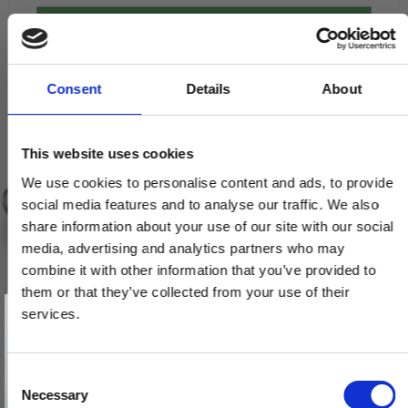
VIS PRODUKT
Consent
Details
About
This website uses cookies
We use cookies to personalise content and ads, to provide
social media features and to analyse our traffic. We also
share information about your use of our site with our social
media, advertising and analytics partners who may
combine it with other information that you’ve provided to
them or that they’ve collected from your use of their
Vind et gavekort
på 1000 kr.
services.
Få inspiration og gode tilbud direkte i din indbakke. Tilmeld dig
nyhedsbrevet og deltag automatisk i lodtrækningen om et
gavekort på 1.000 kr.
Afmeld dig når som helst. Vinderen trækkes den sidste hverdag i måneden.
Fornavn
C
Necessary
o