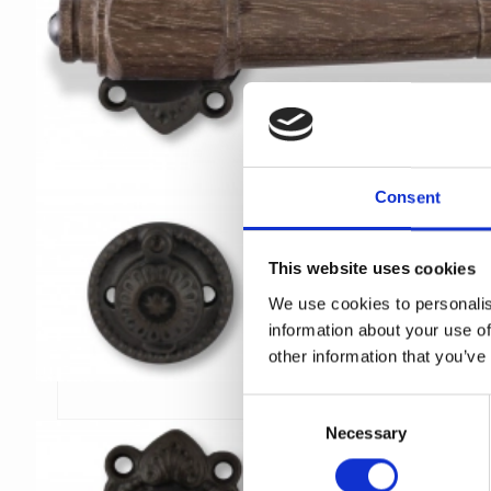
Consent
This website uses cookies
We use cookies to personalis
information about your use of
other information that you’ve
C
Necessary
o
n
s