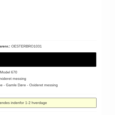
arenr.:
OESTERBRO1031
 Model 670
Oxideret messing
ue - Gamle Døre - Oxideret messing
endes indenfor 1-2 hverdage