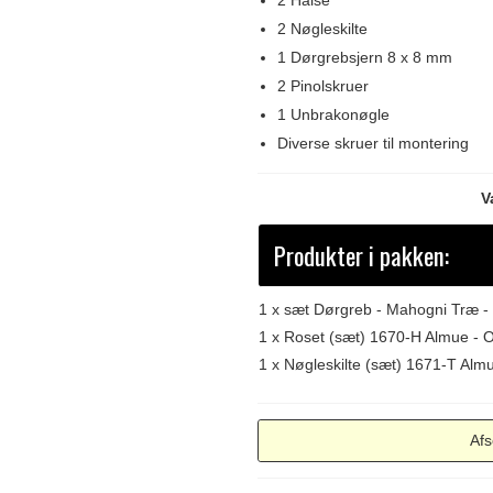
2 Halse
2 Nøgleskilte
1 Dørgrebsjern 8 x 8 mm
2 Pinolskruer
1 Unbrakonøgle
Diverse skruer til montering
V
Produkter i pakken:
1 x
sæt Dørgreb - Mahogni Træ -
1 x
Roset (sæt) 1670-H Almue - 
1 x
Nøgleskilte (sæt) 1671-T Alm
Afs