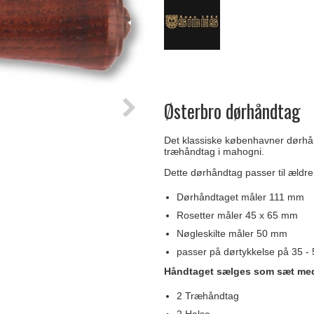
Delfin & Hvalros
Skruer
Sibes Metall
Formani dørgreb
Gio Ponti LAMA
Knager & Kroge
Søe-Jensen & Co.
FSB dørgreb
Østerbro dørhåndtag
Det klassiske københavner dørhån
træhåndtag i mahogni.
Dette dørhåndtag passer til ældre
Dørhåndtaget måler 111 mm
Rosetter måler 45 x 65 mm
Nøgleskilte måler 50 mm
passer på dørtykkelse på 35 -
Håndtaget sælges som sæt me
2 Træhåndtag