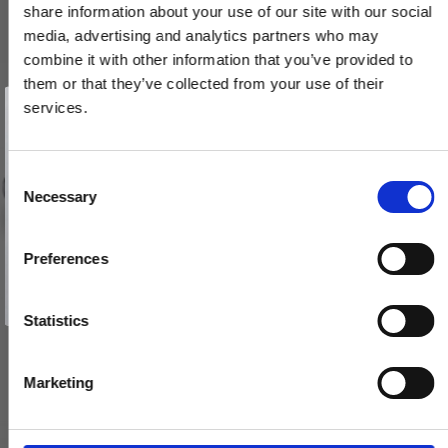
share information about your use of our site with our social
media, advertising and analytics partners who may
combine it with other information that you’ve provided to
them or that they’ve collected from your use of their
Vind et gavekort
på 1000 kr.
services.
Få inspiration og gode tilbud direkte i din indbakke. Tilmeld dig
nyhedsbrevet og deltag automatisk i lodtrækningen om et
gavekort på 1.000 kr.
Afmeld dig når som helst. Vinderen trækkes den sidste hverdag i måneden.
Fornavn
C
Necessary
o
Email
n
s
Preferences
e
TILMELD MIG
n
Nej tak
t
Statistics
S
e
Marketing
l
e
c