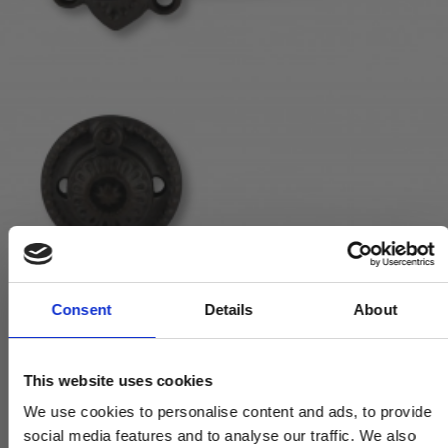
Consent
Details
About
SVANEMØLLEN - Røget eg og oxideret messing - Ældre døre
SVANEMOLLEN1001
This website uses cookies
625,00 DKK
We use cookies to personalise content and ads, to provide
social media features and to analyse our traffic. We also
VIS PRODUKT