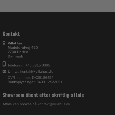
Kontakt
VillaHus
Marielundvej 45D
2730 Herlev
Danmark
Telefonnr.: +45 6915 8085
E-mail
:
kontakt@villahus.dk
CVR-nummer: DK39186454
Bankoplysninger: 3409 12533691
Showroom åbent efter skriftlig aftale
Aftale kan bookes på kontakt@villahus.dk