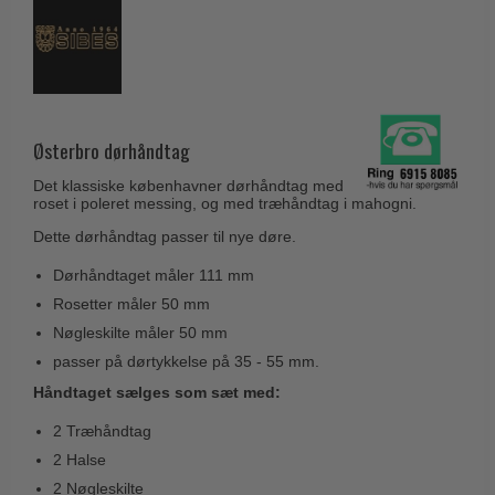
Husnumre
Knud Holscher dørgreb
Delfin & Hvalros
Brevindkast
Olivari
Gio Ponti LAMA
Ringetryk
Turnstyle Designs
Medici dørgreb
Postkasser
RANDI dørgreb
Svanemøllen træ dørgreb
Østerbro dørhåndtag
Dørhængsler
RDS Italienske dørgreb
Weingarden dørgreb
Det klassiske københavner dørhåndtag med
Skruer
Samuel Heath produkter
roset i poleret messing, og med træhåndtag i mahogni.
Østerbro træ dørgreb
Knager & Kroge
Dette dørhåndtag passer til nye døre.
Sibes Metall
Dørgreb Buster+Punch
Hattehylder
Søe-Jensen & Co.
Dørhåndtaget måler 111 mm
DND dørgreb
Rosetter måler 50 mm
Kahytskrog
Valli & Valli dørgreb
Formani dørgreb
Nøgleskilte måler 50 mm
Messing pudsemiddel
YOUNG dørgreb
passer på dørtykkelse på 35 - 55 mm.
FSB dørgreb
VONSILD Møbelgreb
Håndtaget sælges som sæt med:
Randi Classic Line
2 Træhåndtag
Turnstyle Designs Dørgreb
2 Halse
Paskvilgreb - Terrasse
2 Nøgleskilte