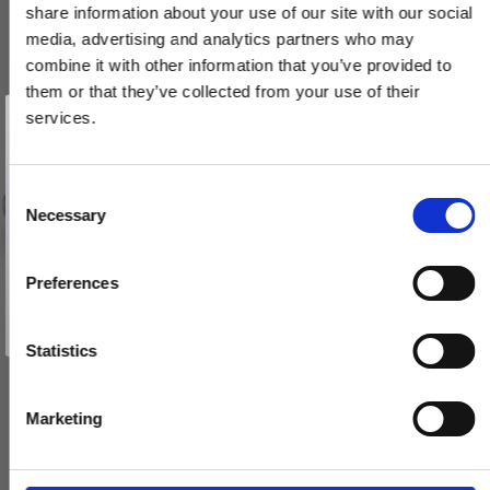
share information about your use of our site with our social
media, advertising and analytics partners who may
combine it with other information that you’ve provided to
them or that they’ve collected from your use of their
Vind et gavekort
på 1000 kr.
services.
Få inspiration og gode tilbud direkte i din indbakke. Tilmeld dig
nyhedsbrevet og deltag automatisk i lodtrækningen om et
gavekort på 1.000 kr.
Afmeld dig når som helst. Vinderen trækkes den sidste hverdag i måneden.
Fornavn
C
Necessary
o
Email
n
s
Preferences
e
TILMELD MIG
n
Nej tak
t
Statistics
S
e
Marketing
l
e
c