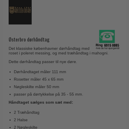
Husnumre
Knud Holscher dørgreb
Delfin & Hvalros
Brevindkast
Olivari
Gio Ponti LAMA
Ringetryk
Turnstyle Designs
Medici dørgreb
Postkasser
RANDI dørgreb
Svanemøllen træ dørgreb
Østerbro dørhåndtag
Dørhængsler
RDS Italienske dørgreb
Weingarden dørgreb
Det klassiske københavner dørhåndtag med
Skruer
Samuel Heath produkter
roset i poleret messing, og med træhåndtag i mahogni.
Østerbro træ dørgreb
Knager & Kroge
Dette dørhåndtag passer til nye døre.
Sibes Metall
Dørgreb Buster+Punch
Hattehylder
Søe-Jensen & Co.
Dørhåndtaget måler 111 mm
DND dørgreb
Rosetter måler 45 x 65 mm
Kahytskrog
Valli & Valli dørgreb
Formani dørgreb
Nøgleskilte måler 50 mm
Messing pudsemiddel
YOUNG dørgreb
passer på dørtykkelse på 35 - 55 mm.
FSB dørgreb
VONSILD Møbelgreb
Håndtaget sælges som sæt med:
Randi Classic Line
2 Træhåndtag
Turnstyle Designs Dørgreb
2 Halse
Paskvilgreb - Terrasse
2 Nøgleskilte