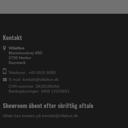
Kontakt
VillaHus
Marielundvej 45D
2730 Herlev
Danmark
Telefonnr.: +45 6915 8085
E-mail
:
kontakt@villahus.dk
CVR-nummer: DK39186454
Bankoplysninger: 3409 12533691
Showroom åbent efter skriftlig aftale
Aftale kan bookes på kontakt@villahus.dk