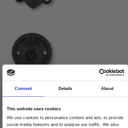
Consent
Details
About
SVANEMØLLEN - Røget eg og oxideret messing - Ældre døre
SVANEMOLLEN1001
This website uses cookies
625,00 DKK
We use cookies to personalise content and ads, to provide
social media features and to analyse our traffic. We also
VIS PRODUKT