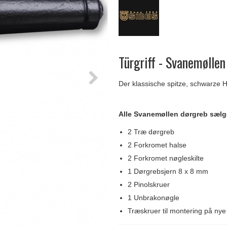
Delfin & Hvalros
Skruer
Sibes Metall
Formani dørgreb
Gio Ponti LAMA
Knager & Kroge
Søe-Jensen & Co.
FSB dørgreb
Türgriff - Svanemølle
Der klassische spitze, schwarze H
Alle Svanemøllen dørgreb sæl
2 Træ dørgreb
2 Forkromet halse
2 Forkromet nøgleskilte
1 Dørgrebsjern 8 x 8 mm
2 Pinolskruer
1 Unbrakonøgle
Træskruer til montering på ny