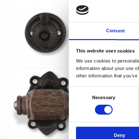
Consent
This website uses cookies
We use cookies to personalis
information about your use of
other information that you’ve
C
Necessary
o
n
s
e
n
t
Deny