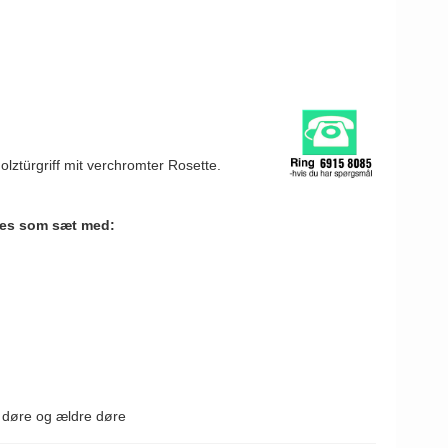
n
olztürgriff mit verchromter Rosette.
ges som sæt med:
e døre og ældre døre